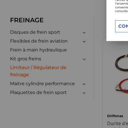
l’ensemb
consente
consulte
FREINAGE
CO
Disques de frein sport
Flexibles de frein aviation
Frein à main hydraulique
Kit gros freins
Limiteur / Régulateur de
freinage
Maitre cylindre performance
Plaquettes de frein sport
Driftmax
Durite d'