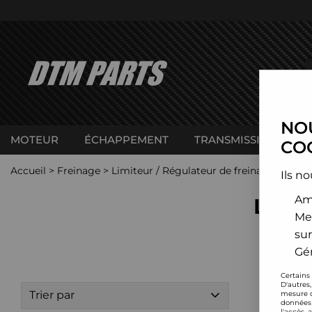
NOU
MOTEUR
ÉCHAPPEMENT
TRANSMISSION
C
COO
Accueil
>
Freinage
>
Limiteur / Régulateur de freinage
Ils no
Amé
LIMI
Me
sur
Gér
Certains
D'autres
Trier par
mesure d
données 
l'accès 