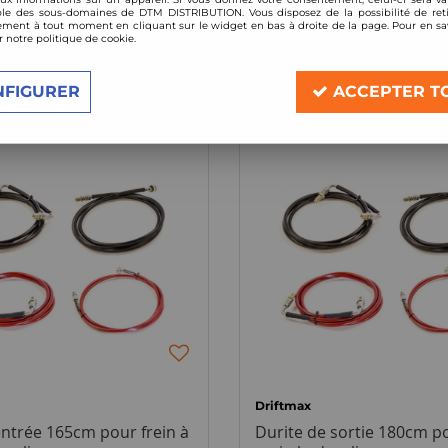
le des sous-domaines de DTM DISTRIBUTION. Vous disposez de la possibilité de reti
ment à tout moment en cliquant sur le widget en bas à droite de la page. Pour en sav
r notre politique de cookie.
4 articles sur
4
NFIGURER
ACCEPTER T
Driftmax
entrée 165cm pour frein à
Durite de sortie 180cm po