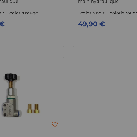
raulique
main hydraulique
oir
coloris rouge
coloris noir
coloris roug
 €
49,90 €