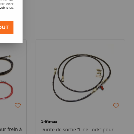
rer votre
oir plus,
OUT
Driftmax
ur frein à
Durite de sortie "Line Lock" pour