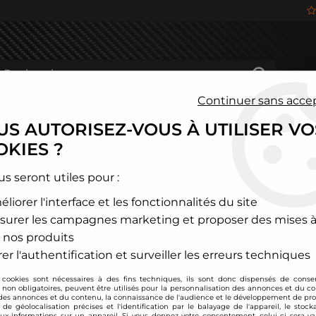
Continuer sans acce
S AUTORISEZ-VOUS À UTILISER VO
HÂSSIS
FREINAGE
HABITACLE
JANTES ALU
KIES ?
us seront utiles pour :
liorer l'interface et les fonctionnalités du site
TEUR / RÉGULATEUR DE FRE
surer les campagnes marketing et proposer des mises à
 nos produits
er l'authentification et surveiller les erreurs techniques
 cookies sont nécessaires à des fins techniques, ils sont donc dispensés de cons
, non obligatoires, peuvent être utilisés pour la personnalisation des annonces et du co
es annonces et du contenu, la connaissance de l'audience et le développement de prod
de géolocalisation précises et l'identification par le balayage de l'appareil, le stock
aux informations sur un appareil. Si vous donnez votre consentement, celui-ci sera va