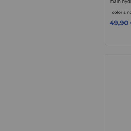
main hyd
coloris n
49,90