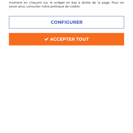
moment en cliquant sur le widget en bas à droite de la page. Pour en
savoir plus, consulter notre politique de cookie.
CONFIGURER
ACCEPTER TOUT
LOBA MOTORSPORT
Pompe à essence HP LOBA pour moteur 1,4l
TSI / TFSI
En stock
690,00 €
ACHAT RAPIDE