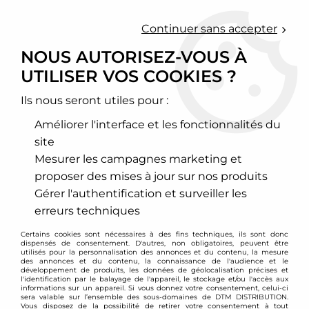
0
Continuer sans accepter
NOUS AUTORISEZ-VOUS À
UTILISER VOS COOKIES ?
Accueil
>
LOBA MOTORSPORT
Ils nous seront utiles pour :
PRODUITS DE LA
Améliorer l'interface et les fonctionnalités du
MARQUE LOBA
site
Mesurer les campagnes marketing et
MOTORSPORT
proposer des mises à jour sur nos produits
Gérer l'authentification et surveiller les
erreurs techniques
11 articles sur
11
Certains cookies sont nécessaires à des fins techniques, ils sont donc
dispensés de consentement. D'autres, non obligatoires, peuvent être
utilisés pour la personnalisation des annonces et du contenu, la mesure
des annonces et du contenu, la connaissance de l'audience et le
développement de produits, les données de géolocalisation précises et
l'identification par le balayage de l'appareil, le stockage et/ou l'accès aux
informations sur un appareil. Si vous donnez votre consentement, celui-ci
sera valable sur l’ensemble des sous-domaines de DTM DISTRIBUTION.
Vous disposez de la possibilité de retirer votre consentement à tout