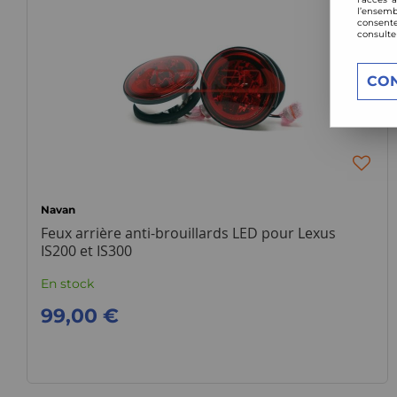
l’ensemb
consente
consulte
CO
Navan
Feux arrière anti-brouillards LED pour Lexus
IS200 et IS300
En stock
99,00 €