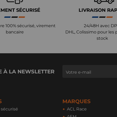
EMENT SÉCURISÉ
LIVRAISON RA
re 100% sécurisé, virement
24/48H avec DP
bancaire
DHL, Colissimo pour les 
stock
E À LA NEWSLETTER
S
MARQUES
sécurisé
ACL Race
AEM