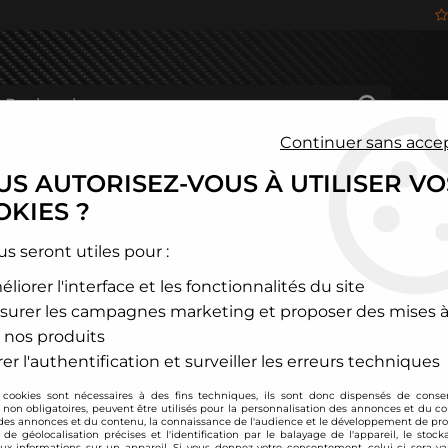
Continuer sans acce
S AUTORISEZ-VOUS À UTILISER VO
HÂSSIS
FREINAGE
HABITACLE
JANTES ALU
KIES ?
us seront utiles pour :
liorer l'interface et les fonctionnalités du site
ODUITS DE LA MARQUE NA
surer les campagnes marketing et proposer des mises à
 nos produits
12 articles sur
26
er l'authentification et surveiller les erreurs techniques
 cookies sont nécessaires à des fins techniques, ils sont donc dispensés de cons
, non obligatoires, peuvent être utilisés pour la personnalisation des annonces et du co
es annonces et du contenu, la connaissance de l'audience et le développement de prod
de géolocalisation précises et l'identification par le balayage de l'appareil, le stock
aux informations sur un appareil. Si vous donnez votre consentement, celui-ci sera va