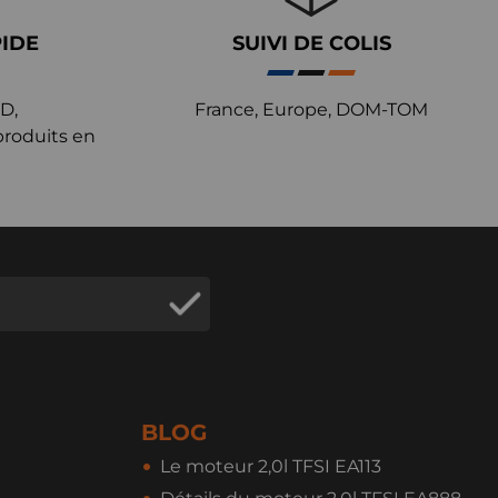
PIDE
SUIVI DE COLIS
D,
France, Europe, DOM-TOM
produits en
BLOG
Le moteur 2,0l TFSI EA113