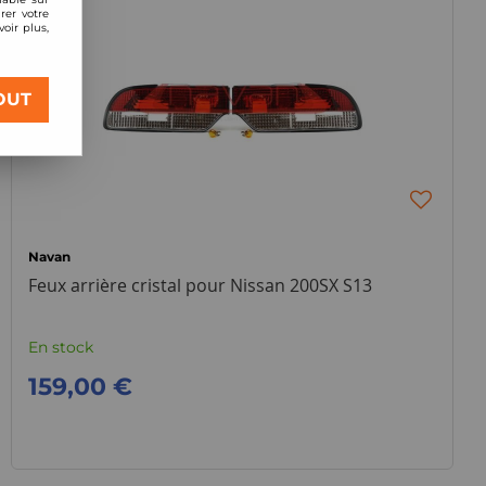
rer votre
oir plus,
OUT
Navan
Feux arrière cristal pour Nissan 200SX S13
En stock
159,00 €