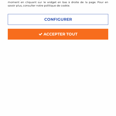
moment en cliquant sur le widget en bas à droite de la page. Pour en
savoir plus, consulter notre politique de cookie.
VOIR TOUS LES
VOIR TOUS LES
CONFIGURER
PRODUITS
PRODUITS
ACCEPTER TOUT
CORSA C
KADETT C
VOIR TOUS LES
VOIR TOUS LES
PRODUITS
PRODUITS
KADETT E
OMEGA
VOIR TOUS LES
VOIR TOUS LES
PRODUITS
PRODUITS