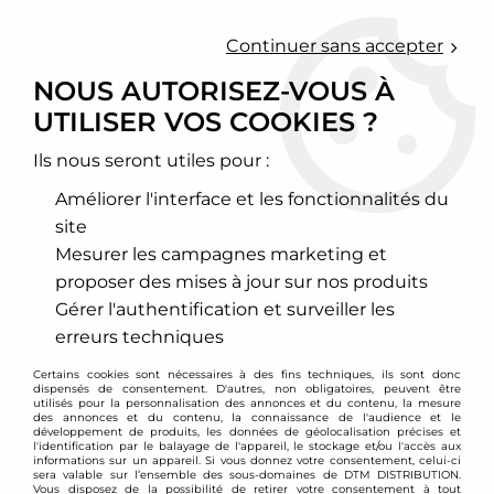
0
Continuer sans accepter
NOUS AUTORISEZ-VOUS À
UTILISER VOS COOKIES ?
Accueil
>
Echappement sport
>
Collecteurs d'échappement inox
>
Opel
Ils nous seront utiles pour :
OPEL
Améliorer l'interface et les fonctionnalités du
site
Mesurer les campagnes marketing et
proposer des mises à jour sur nos produits
AGILA
ASTRA
Gérer l'authentification et surveiller les
erreurs techniques
Certains cookies sont nécessaires à des fins techniques, ils sont donc
VOIR TOUS LES
VOIR TOUS LES
dispensés de consentement. D'autres, non obligatoires, peuvent être
PRODUITS
PRODUITS
utilisés pour la personnalisation des annonces et du contenu, la mesure
des annonces et du contenu, la connaissance de l'audience et le
développement de produits, les données de géolocalisation précises et
l'identification par le balayage de l'appareil, le stockage et/ou l'accès aux
informations sur un appareil. Si vous donnez votre consentement, celui-ci
sera valable sur l’ensemble des sous-domaines de DTM DISTRIBUTION.
CALIBRA
CORSA B
Vous disposez de la possibilité de retirer votre consentement à tout