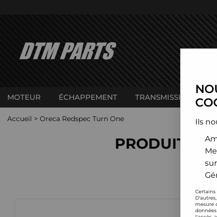
NOU
MOTEUR
ÉCHAPPEMENT
TRANSMISSION
C
COO
Accueil
>
Oreca Redspec Turn One
Ils no
Amé
PRODUITS D
Me
sur
Gér
Certains
D'autres
mesure d
données 
l'accès 