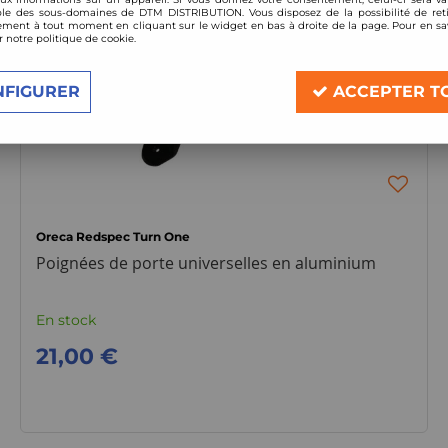
le des sous-domaines de DTM DISTRIBUTION. Vous disposez de la possibilité de reti
ment à tout moment en cliquant sur le widget en bas à droite de la page. Pour en sav
r notre politique de cookie.
NFIGURER
ACCEPTER T
Oreca Redspec Turn One
Poignées de porte universelles en aluminium
En stock
21,00 €