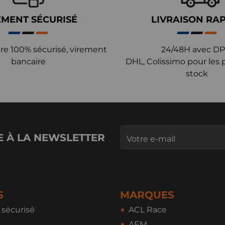
EMENT SÉCURISÉ
LIVRAISON RA
re 100% sécurisé, virement
24/48H avec DP
bancaire
DHL, Colissimo pour les 
stock
E À LA NEWSLETTER
S
MARQUES
sécurisé
ACL Race
AEM