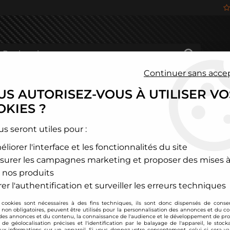
Continuer sans acce
S AUTORISEZ-VOUS À UTILISER VO
HÂSSIS
FREINAGE
HABITACLE
JANTES ALU
KIES ?
us seront utiles pour :
liorer l'interface et les fonctionnalités du site
E LA MARQUE ORECA REDSP
surer les campagnes marketing et proposer des mises à
 nos produits
12 articles sur
30
er l'authentification et surveiller les erreurs techniques
 cookies sont nécessaires à des fins techniques, ils sont donc dispensés de cons
, non obligatoires, peuvent être utilisés pour la personnalisation des annonces et du co
es annonces et du contenu, la connaissance de l'audience et le développement de prod
de géolocalisation précises et l'identification par le balayage de l'appareil, le stock
aux informations sur un appareil. Si vous donnez votre consentement, celui-ci sera va