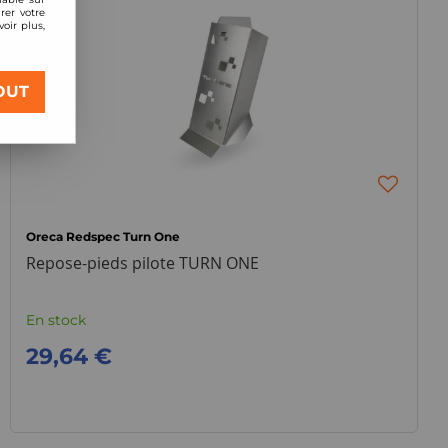
rer votre
oir plus,
OUT
Oreca Redspec Turn One
Repose-pieds pilote TURN ONE
En stock
29,64 €