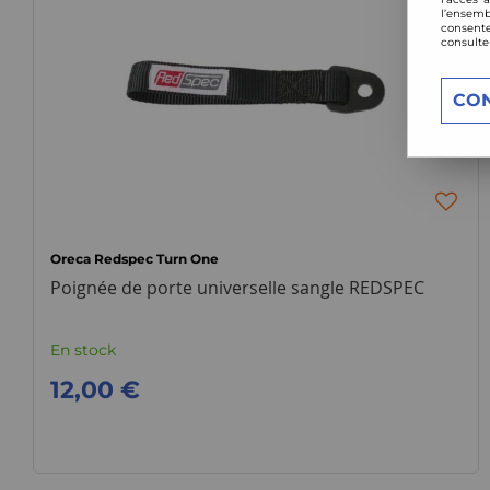
l’ensemb
consente
consulte
CO
Oreca Redspec Turn One
Poignée de porte universelle sangle REDSPEC
En stock
12,00 €