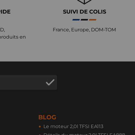
PIDE
SUIVI DE COLIS
D,
France, Europe, DOM-TOM
produits en
BLOG
Le moteur 2,0l TFSI EA113