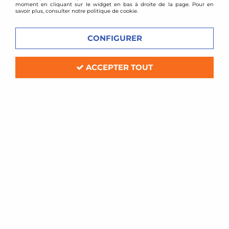
moment en cliquant sur le widget en bas à droite de la page. Pour en
savoir plus, consulter notre politique de cookie.
CONFIGURER
ACCEPTER TOUT
TA TECHNIX
Pipe d'admission courte pour 3,2l V6
R32
Soyez le premier à donner votre avis !