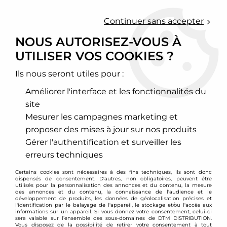
0
Continuer sans accepter
NOUS AUTORISEZ-VOUS À
UTILISER VOS COOKIES ?
Accueil
>
Moteur et turbo
>
Circuit d'air
>
Collecteur d'admission
>
Audi
>
Moteur R32
>
Pipe d'admission courte pour 3,2l V6 R32
Ils nous seront utiles pour :
PROMO
-
150
€
Améliorer l'interface et les fonctionnalités du
site
Mesurer les campagnes marketing et
proposer des mises à jour sur nos produits
Gérer l'authentification et surveiller les
erreurs techniques
Certains cookies sont nécessaires à des fins techniques, ils sont donc
dispensés de consentement. D'autres, non obligatoires, peuvent être
utilisés pour la personnalisation des annonces et du contenu, la mesure
des annonces et du contenu, la connaissance de l'audience et le
développement de produits, les données de géolocalisation précises et
l'identification par le balayage de l'appareil, le stockage et/ou l'accès aux
informations sur un appareil. Si vous donnez votre consentement, celui-ci
sera valable sur l’ensemble des sous-domaines de DTM DISTRIBUTION.
Vous disposez de la possibilité de retirer votre consentement à tout