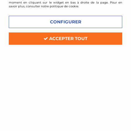
moment en cliquant sur le widget en bas à droite de la page. Pour en
savoir plus, consulter notre politique de cookie.
CONFIGURER
ACCEPTER TOUT
cts turbo
Poulie de vilebrequin alu allégée CTS
Turbo 187mm pour Audi S4 / S5 3L
TFSI
Soyez le premier à donner votre avis !
459
,
00
€
TTC
Réf. :
CTS-HW-266-187
Poulie de vilebrequin allégée