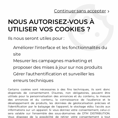
0
Continuer sans accepter
NOUS AUTORISEZ-VOUS À
UTILISER VOS COOKIES ?
Accueil
>
Moteur et turbo
>
Poulies aluminium
>
Audi
>
Poulie
de vilebrequin alu allégée CTS Turbo 187mm pour Audi S4 / S5
3L TFSI
Ils nous seront utiles pour :
Améliorer l'interface et les fonctionnalités du
site
Mesurer les campagnes marketing et
proposer des mises à jour sur nos produits
Gérer l'authentification et surveiller les
erreurs techniques
Certains cookies sont nécessaires à des fins techniques, ils sont donc
dispensés de consentement. D'autres, non obligatoires, peuvent être
utilisés pour la personnalisation des annonces et du contenu, la mesure
des annonces et du contenu, la connaissance de l'audience et le
développement de produits, les données de géolocalisation précises et
l'identification par le balayage de l'appareil, le stockage et/ou l'accès aux
informations sur un appareil. Si vous donnez votre consentement, celui-ci
sera valable sur l’ensemble des sous-domaines de DTM DISTRIBUTION.
Vous disposez de la possibilité de retirer votre consentement à tout