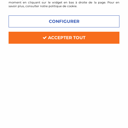
moment en cliquant sur le widget en bas à droite de la page. Pour en
savoir plus, consulter notre politique de cookie.
CONFIGURER
ACCEPTER TOUT
Ramair
Kit d'admission directe Ramair - BMW E46
6cylindres
Délai de livraison
132,48 €
ACHAT RAPIDE