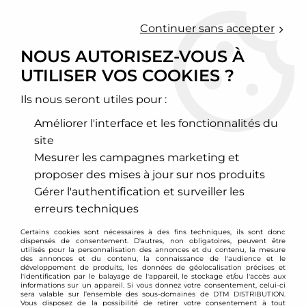
0
Continuer sans accepter
NOUS AUTORISEZ-VOUS À
UTILISER VOS COOKIES ?
Accueil
>
Moteur et turbo
>
Circuit d'huile
>
Récupérateur d'huile
>
Kit Récupérateur d'huile pour BMW M2
F87 / M3 F80 / M4 F82
Ils nous seront utiles pour :
Améliorer l'interface et les fonctionnalités du
site
Mesurer les campagnes marketing et
proposer des mises à jour sur nos produits
Gérer l'authentification et surveiller les
erreurs techniques
Certains cookies sont nécessaires à des fins techniques, ils sont donc
dispensés de consentement. D'autres, non obligatoires, peuvent être
utilisés pour la personnalisation des annonces et du contenu, la mesure
des annonces et du contenu, la connaissance de l'audience et le
développement de produits, les données de géolocalisation précises et
l'identification par le balayage de l'appareil, le stockage et/ou l'accès aux
informations sur un appareil. Si vous donnez votre consentement, celui-ci
sera valable sur l’ensemble des sous-domaines de DTM DISTRIBUTION.
Vous disposez de la possibilité de retirer votre consentement à tout