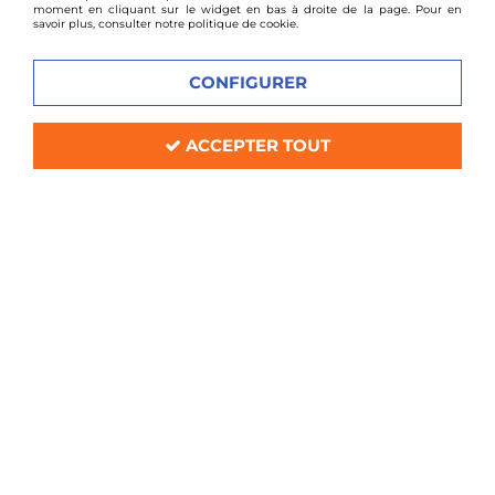
moment en cliquant sur le widget en bas à droite de la page. Pour en
savoir plus, consulter notre politique de cookie.
CONFIGURER
ACCEPTER TOUT
TA TECHNIX
Kit Récupérateur d'huile pour BMW
M2 F87 / M3 F80 / M4 F82
Soyez le premier à donner votre avis !
129
,
00
€
TTC
Réf. :
92BM002
Kit complet de récupérateur d'huile