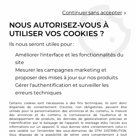
0
Continuer sans accepter
NOUS AUTORISEZ-VOUS À
UTILISER VOS COOKIES ?
Accueil
>
Echappement sport
>
Ligne d'échappement inox
>
Volkswagen
>
Golf
>
Golf 7
>
Intermédiaire d'échappement inox
Ragazzon - VW Golf 7 R
Ils nous seront utiles pour :
Améliorer l'interface et les fonctionnalités du
PROMO
-
27
€
site
Mesurer les campagnes marketing et
proposer des mises à jour sur nos produits
Gérer l'authentification et surveiller les
erreurs techniques
Certains cookies sont nécessaires à des fins techniques, ils sont donc
dispensés de consentement. D'autres, non obligatoires, peuvent être
utilisés pour la personnalisation des annonces et du contenu, la mesure
des annonces et du contenu, la connaissance de l'audience et le
développement de produits, les données de géolocalisation précises et
l'identification par le balayage de l'appareil, le stockage et/ou l'accès aux
informations sur un appareil. Si vous donnez votre consentement, celui-ci
sera valable sur l’ensemble des sous-domaines de DTM DISTRIBUTION.
Vous disposez de la possibilité de retirer votre consentement à tout