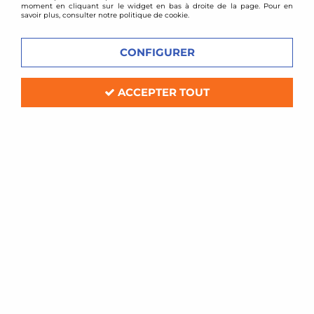
moment en cliquant sur le widget en bas à droite de la page. Pour en
savoir plus, consulter notre politique de cookie.
CONFIGURER
ACCEPTER TOUT
Ragazzon
Intermédiaire d'échappement inox
Ragazzon - VW Golf 7 R
Soyez le premier à donner votre avis !
225
,
00
€
TTC
au lieu de
252,00
€
Réf. :
55.0425.00