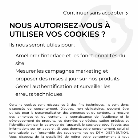
0
Continuer sans accepter
NOUS AUTORISEZ-VOUS À
UTILISER VOS COOKIES ?
Accueil
>
ST Suspension
Ils nous seront utiles pour :
PRODUITS DE LA
Améliorer l'interface et les fonctionnalités du
MARQUE ST SUSPENSION
site
Mesurer les campagnes marketing et
proposer des mises à jour sur nos produits
12 articles sur
70
Gérer l'authentification et surveiller les
erreurs techniques
Certains cookies sont nécessaires à des fins techniques, ils sont donc
dispensés de consentement. D'autres, non obligatoires, peuvent être
utilisés pour la personnalisation des annonces et du contenu, la mesure
des annonces et du contenu, la connaissance de l'audience et le
développement de produits, les données de géolocalisation précises et
l'identification par le balayage de l'appareil, le stockage et/ou l'accès aux
informations sur un appareil. Si vous donnez votre consentement, celui-ci
sera valable sur l’ensemble des sous-domaines de DTM DISTRIBUTION.
Vous disposez de la possibilité de retirer votre consentement à tout