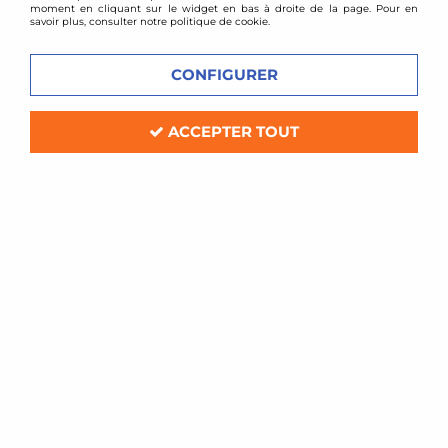
moment en cliquant sur le widget en bas à droite de la page. Pour en
savoir plus, consulter notre politique de cookie.
CONFIGURER
ACCEPTER TOUT
ST Suspension
Cales de réhausse de suspension arrière
30mm pour Renault Twingo 1
Délai de livraison
59,90 €
ACHAT RAPIDE