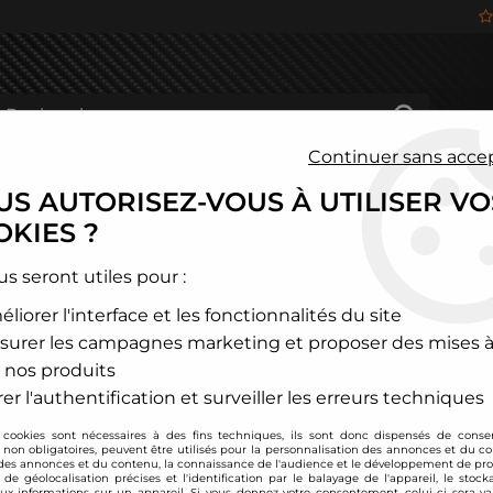
Continuer sans acce
S AUTORISEZ-VOUS À UTILISER VO
HÂSSIS
FREINAGE
HABITACLE
JANTES ALU
KIES ?
>
Support incliné 1 manomètre pour montant de pare-brise
us seront utiles pour :
liorer l'interface et les fonctionnalités du site
JOM
surer les campagnes marketing et proposer des mises à
Support incliné 1 
 nos produits
Soyez le premier à donner
er l'authentification et surveiller les erreurs techniques
 cookies sont nécessaires à des fins techniques, ils sont donc dispensés de cons
15
,
00
€
TTC
, non obligatoires, peuvent être utilisés pour la personnalisation des annonces et du co
es annonces et du contenu, la connaissance de l'audience et le développement de prod
de géolocalisation précises et l'identification par le balayage de l'appareil, le stock
aux informations sur un appareil. Si vous donnez votre consentement, celui-ci sera va