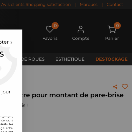
Avis clients Shopping satisfaction
|
Marques
|
Contact
0
0
Favoris
Compte
Panier
pter
S
CALES DE ROUES
ESTHÉTIQUE
DESTOCKAGE
 jour
manomètre pour montant de pare-brise
 votre avis !
entement.
ntenu, la
uits, les
age et/ou
lable sur