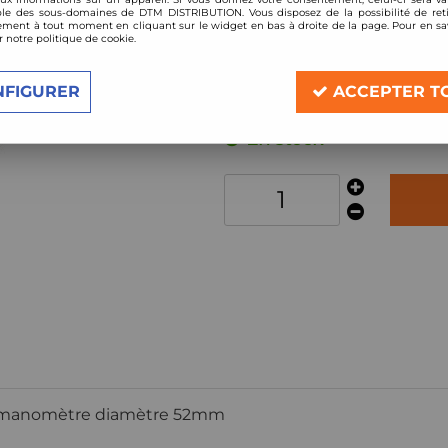
Réf. :
JO21128
le des sous-domaines de DTM DISTRIBUTION. Vous disposez de la possibilité de reti
Support incliné pour 1 m
ment à tout moment en cliquant sur le widget en bas à droite de la page. Pour en sav
r notre politique de cookie.
NFIGURER
Description
ACCEPTER T
En stock
 1 manomètre diamètre 52mm