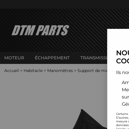
NOU
MOTEUR
ÉCHAPPEMENT
TRANSMISSION
C
COO
Accueil
>
Habitacle
>
Manomètres
>
Support de manomètres
Ils no
Amé
Me
sur
Gér
Certains
D'autres
mesure d
données 
l'accès 