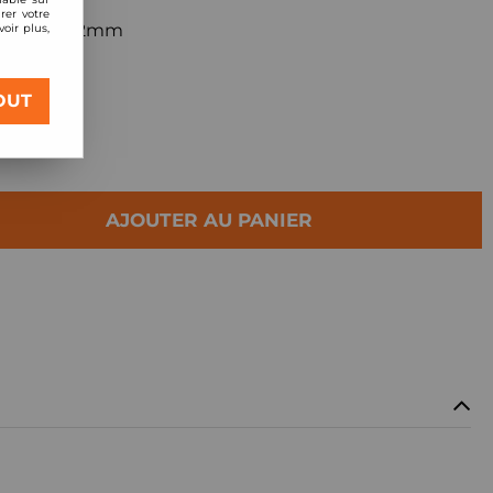
rer votre
anomètre 52mm
oir plus,
OUT
AJOUTER AU PANIER