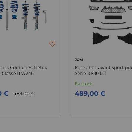
JOM
urs Combinés filetés
Pare choc avant sport p
 Classe B W246
Série 3 F30 LCI
En stock
0 €
489,00 €
489,00 €