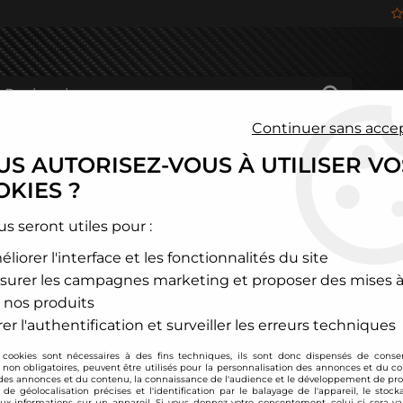
Continuer sans acce
S AUTORISEZ-VOUS À UTILISER VO
HÂSSIS
FREINAGE
HABITACLE
JANTES ALU
KIES ?
us seront utiles pour :
liorer l'interface et les fonctionnalités du site
ODUITS DE LA MARQUE SY
surer les campagnes marketing et proposer des mises à
 nos produits
12 articles sur
13
er l'authentification et surveiller les erreurs techniques
 cookies sont nécessaires à des fins techniques, ils sont donc dispensés de cons
, non obligatoires, peuvent être utilisés pour la personnalisation des annonces et du co
es annonces et du contenu, la connaissance de l'audience et le développement de prod
de géolocalisation précises et l'identification par le balayage de l'appareil, le stock
- 20 €
aux informations sur un appareil. Si vous donnez votre consentement, celui-ci sera va