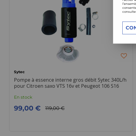
l’ensemb
consente
consulte
CO
Sytec
Pompe à essence interne gros débit Sytec 340L/h
pour Citroen saxo VTS 16v et Peugeot 106 S16
En stock
99,00 €
119,00 €