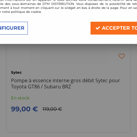
le des sous-domaines de DTM DISTRIBUTION. Vous disposez de la possibilité de reti
ment à tout moment en cliquant sur le widget en bas à droite de la page. Pour en sav
r notre politique de cookie.
NFIGURER
ACCEPTER T
Sytec
Pompe à essence interne gros débit Sytec pour
Toyota GT86 / Subaru BRZ
En stock
99,00 €
119,00 €