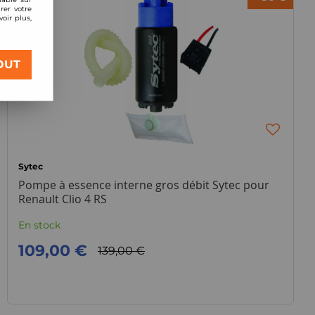
rer votre
oir plus,
OUT
Sytec
Pompe à essence interne gros débit Sytec pour
Renault Clio 4 RS
En stock
109,00 €
139,00 €