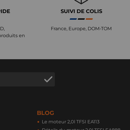
PIDE
SUIVI DE COLIS
D,
France, Europe, DOM-TOM
produits en
BLOG
Le moteur 2,0l TFSI EA113