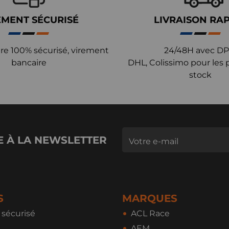
EMENT SÉCURISÉ
LIVRAISON RA
re 100% sécurisé, virement
24/48H avec DP
bancaire
DHL, Colissimo pour les 
stock
E À LA NEWSLETTER
S
MARQUES
sécurisé
ACL Race
AEM