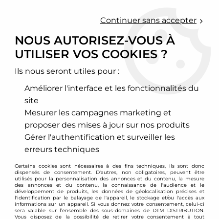
0
Continuer sans accepter
NOUS AUTORISEZ-VOUS À
UTILISER VOS COOKIES ?
Accueil
>
Transmission - Embrayage
>
Volant moteur et embrayage renforcé
Ils nous seront utiles pour :
VOLANT MOTEUR ET
Améliorer l'interface et les fonctionnalités du
EMBRAYAGE RENFORCÉ
site
Mesurer les campagnes marketing et
EMBRAYAGE RENFORCÉ ET
proposer des mises à jour sur nos produits
VOLANT MOTEUR ALLÉGÉ
Gérer l'authentification et surveiller les
erreurs techniques
Les embrayages renforcés sont plus résistants que
les embrayages d'origine grâce au matériau utilisé
Certains cookies sont nécessaires à des fins techniques, ils sont donc
dispensés de consentement. D'autres, non obligatoires, peuvent être
pour le disque d'embrayage qui est plus résistant à
utilisés pour la personnalisation des annonces et du contenu, la mesure
des annonces et du contenu, la connaissance de l'audience et le
la friction, ainsi qu'au plateau d'embrayage à
développement de produits, les données de géolocalisation précises et
l'identification par le balayage de l'appareil, le stockage et/ou l'accès aux
lamelles renforcées. Les embrayages renforcés sont
informations sur un appareil. Si vous donnez votre consentement, celui-ci
sera valable sur l’ensemble des sous-domaines de DTM DISTRIBUTION.
disponibles en plusieurs stages selon le niveau de
Vous disposez de la possibilité de retirer votre consentement à tout