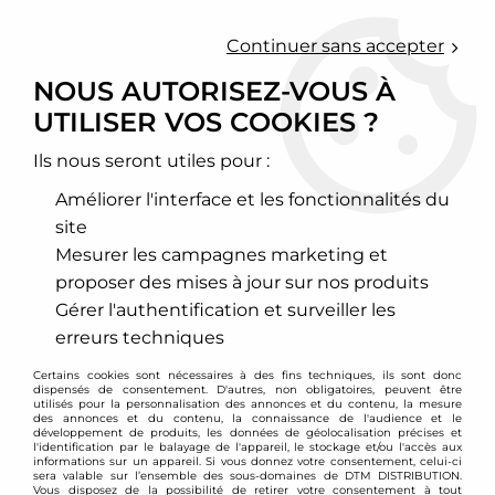
0
Continuer sans accepter
NOUS AUTORISEZ-VOUS À
UTILISER VOS COOKIES ?
Accueil
>
XTD clutch
Ils nous seront utiles pour :
PRODUITS DE LA
Améliorer l'interface et les fonctionnalités du
MARQUE XTD CLUTCH
site
Mesurer les campagnes marketing et
proposer des mises à jour sur nos produits
12 articles sur
131
Gérer l'authentification et surveiller les
erreurs techniques
Certains cookies sont nécessaires à des fins techniques, ils sont donc
dispensés de consentement. D'autres, non obligatoires, peuvent être
utilisés pour la personnalisation des annonces et du contenu, la mesure
des annonces et du contenu, la connaissance de l'audience et le
développement de produits, les données de géolocalisation précises et
l'identification par le balayage de l'appareil, le stockage et/ou l'accès aux
informations sur un appareil. Si vous donnez votre consentement, celui-ci
sera valable sur l’ensemble des sous-domaines de DTM DISTRIBUTION.
Vous disposez de la possibilité de retirer votre consentement à tout