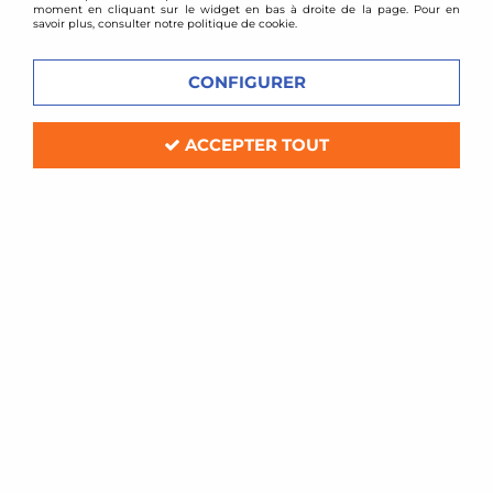
moment en cliquant sur le widget en bas à droite de la page. Pour en
savoir plus, consulter notre politique de cookie.
CONFIGURER
XTD clutch
ACCEPTER TOUT
Butée d'embrayage pour Nissan 370Z et 350Z
ph2
Délai de livraison
157,60 €
ACHAT RAPIDE