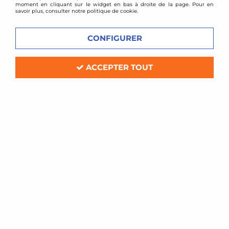
moment en cliquant sur le widget en bas à droite de la page. Pour en
savoir plus, consulter notre politique de cookie.
CONFIGURER
Wagner
Echangeur de turbo WAGNER - Ford Mustang
(2015+)
ACCEPTER TOUT
En stock
599,00 €
ACHAT RAPIDE