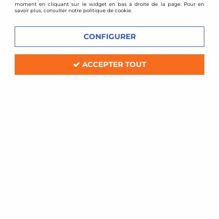
moment en cliquant sur le widget en bas à droite de la page. Pour en
savoir plus, consulter notre politique de cookie.
CONFIGURER
ACCEPTER TOUT
Walbro
Pompe à essence interne gros débit Walbro
GSS341 - 255LPH
En stock
109,00 €
ACHAT RAPIDE