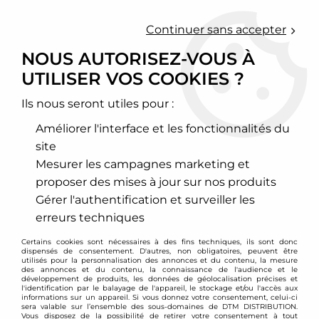
0
Continuer sans accepter
NOUS AUTORISEZ-VOUS À
UTILISER VOS COOKIES ?
Accueil
>
Zaustworx
Ils nous seront utiles pour :
PRODUITS DE LA
Améliorer l'interface et les fonctionnalités du
MARQUE ZAUSTWORX
site
Mesurer les campagnes marketing et
proposer des mises à jour sur nos produits
12 articles sur
72
Gérer l'authentification et surveiller les
erreurs techniques
- 90 €
Certains cookies sont nécessaires à des fins techniques, ils sont donc
dispensés de consentement. D'autres, non obligatoires, peuvent être
utilisés pour la personnalisation des annonces et du contenu, la mesure
des annonces et du contenu, la connaissance de l'audience et le
développement de produits, les données de géolocalisation précises et
l'identification par le balayage de l'appareil, le stockage et/ou l'accès aux
informations sur un appareil. Si vous donnez votre consentement, celui-ci
sera valable sur l’ensemble des sous-domaines de DTM DISTRIBUTION.
Vous disposez de la possibilité de retirer votre consentement à tout