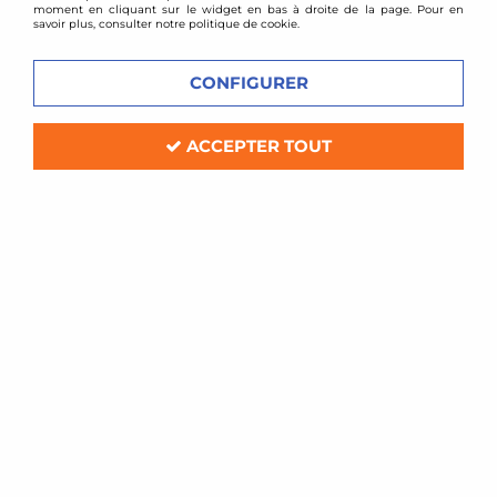
moment en cliquant sur le widget en bas à droite de la page. Pour en
savoir plus, consulter notre politique de cookie.
CONFIGURER
Zaustworx
Suppression de silencieux arrière inox BMW
ACCEPTER TOUT
325d 330d E90 E91 E92 E93
Délai de livraison
259,00 €
349,00 €
ACHAT RAPIDE