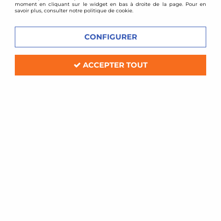
moment en cliquant sur le widget en bas à droite de la page. Pour en
savoir plus, consulter notre politique de cookie.
CONFIGURER
ACCEPTER TOUT
TA TECHNIX
Ressorts courts BMW série 6 type E63
E64 / -30mm / -25mm
Soyez le premier à donner votre avis !
172
,
00
€
TTC
au lieu de
189,00
€
Réf. :
EVOBM135F
4 ressorts courts pour rabaissement (2 avant -30mm