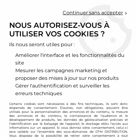
0
Continuer sans accepter
NOUS AUTORISEZ-VOUS À
UTILISER VOS COOKIES ?
Accueil
>
Chassis - Suspension
>
Ressorts courts
>
BMW
>
Série 6
>
Ressorts courts BMW série 6 type E63 E64 / -30mm / -25mm
Ils nous seront utiles pour :
PROMO
-
17
€
Améliorer l'interface et les fonctionnalités du
site
Mesurer les campagnes marketing et
proposer des mises à jour sur nos produits
Gérer l'authentification et surveiller les
erreurs techniques
Certains cookies sont nécessaires à des fins techniques, ils sont donc
dispensés de consentement. D'autres, non obligatoires, peuvent être
utilisés pour la personnalisation des annonces et du contenu, la mesure
des annonces et du contenu, la connaissance de l'audience et le
développement de produits, les données de géolocalisation précises et
l'identification par le balayage de l'appareil, le stockage et/ou l'accès aux
informations sur un appareil. Si vous donnez votre consentement, celui-ci
sera valable sur l’ensemble des sous-domaines de DTM DISTRIBUTION.
Vous disposez de la possibilité de retirer votre consentement à tout