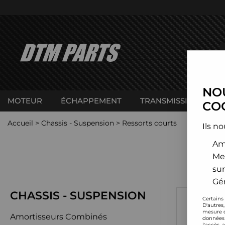
NOU
MOTEUR
ÉCHAPPEMENT
TRANSMISSION
C
COO
Accueil
>
Chassis - Suspension
>
Ressorts courts
Ils no
Amé
Me
sur
Gér
CHASSIS - SUSPENSION
Certains
A
D'autres
mesure d
Amortisseurs Combinés
données 
l'accès 