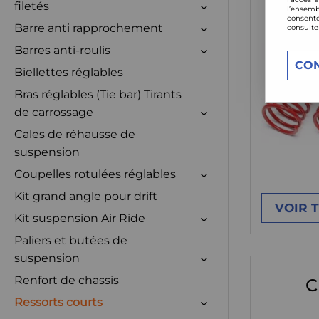
filetés
l’ensemb
consente
Barre anti rapprochement
consulte
Barres anti-roulis
CO
Biellettes réglables
Bras réglables (Tie bar) Tirants
de carrossage
Cales de réhausse de
suspension
Coupelles rotulées réglables
Kit grand angle pour drift
VOIR 
Kit suspension Air Ride
Paliers et butées de
suspension
Renfort de chassis
C
Ressorts courts