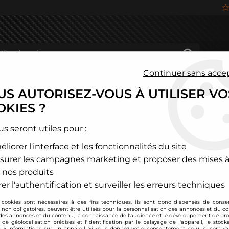
Continuer sans acce
S AUTORISEZ-VOUS À UTILISER VO
HÂSSIS
FREINAGE
HABITACLE
JANTES ALU
KIES ?
us seront utiles pour :
liorer l'interface et les fonctionnalités du site
RESSORTS COURTS
surer les campagnes marketing et proposer des mises à
 nos produits
er l'authentification et surveiller les erreurs techniques
 cookies sont nécessaires à des fins techniques, ils sont donc dispensés de cons
LFA ROMEO
AUDI
, non obligatoires, peuvent être utilisés pour la personnalisation des annonces et du co
es annonces et du contenu, la connaissance de l'audience et le développement de prod
de géolocalisation précises et l'identification par le balayage de l'appareil, le stock
aux informations sur un appareil. Si vous donnez votre consentement, celui-ci sera va