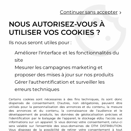
0
Continuer sans accepter
NOUS AUTORISEZ-VOUS À
UTILISER VOS COOKIES ?
Accueil
>
Chassis - Suspension
>
Ressorts courts
>
Mercedes
>
Classe E
>
Ressorts courts Mercedes Classe E W211 / -30mm /
-30mm
Ils nous seront utiles pour :
Améliorer l'interface et les fonctionnalités du
site
Mesurer les campagnes marketing et
proposer des mises à jour sur nos produits
Gérer l'authentification et surveiller les
erreurs techniques
Certains cookies sont nécessaires à des fins techniques, ils sont donc
dispensés de consentement. D'autres, non obligatoires, peuvent être
utilisés pour la personnalisation des annonces et du contenu, la mesure
des annonces et du contenu, la connaissance de l'audience et le
développement de produits, les données de géolocalisation précises et
l'identification par le balayage de l'appareil, le stockage et/ou l'accès aux
informations sur un appareil. Si vous donnez votre consentement, celui-ci
sera valable sur l’ensemble des sous-domaines de DTM DISTRIBUTION.
Vous disposez de la possibilité de retirer votre consentement à tout