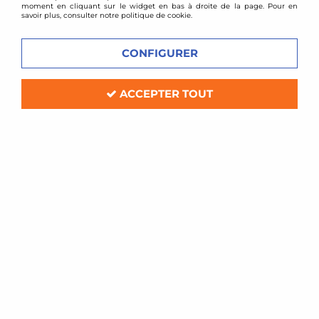
moment en cliquant sur le widget en bas à droite de la page. Pour en
savoir plus, consulter notre politique de cookie.
CONFIGURER
ACCEPTER TOUT
TA TECHNIX
Ressorts courts Mercedes Classe E
W211 / -30mm / -30mm
Soyez le premier à donner votre avis !
219
,
00
€
TTC
Réf. :
EVOMB087F
4 ressorts courts pour rabaissement (2 avant -30mm
+ 2 arrière -30mm)