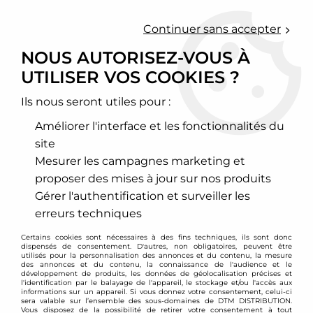
0
Continuer sans accepter
NOUS AUTORISEZ-VOUS À
UTILISER VOS COOKIES ?
Accueil
>
Chassis - Suspension
>
Amortisseurs Combinés filetés
>
Audi
>
80 / 90 / 100
>
Combinés filetés Audi 100 , A6 , S6 (type
C4)
Ils nous seront utiles pour :
Améliorer l'interface et les fonctionnalités du
PROMO
-
131
€
site
Mesurer les campagnes marketing et
proposer des mises à jour sur nos produits
Gérer l'authentification et surveiller les
erreurs techniques
Certains cookies sont nécessaires à des fins techniques, ils sont donc
dispensés de consentement. D'autres, non obligatoires, peuvent être
utilisés pour la personnalisation des annonces et du contenu, la mesure
des annonces et du contenu, la connaissance de l'audience et le
développement de produits, les données de géolocalisation précises et
l'identification par le balayage de l'appareil, le stockage et/ou l'accès aux
informations sur un appareil. Si vous donnez votre consentement, celui-ci
sera valable sur l’ensemble des sous-domaines de DTM DISTRIBUTION.
Vous disposez de la possibilité de retirer votre consentement à tout