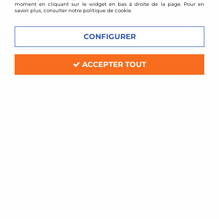
moment en cliquant sur le widget en bas à droite de la page. Pour en
savoir plus, consulter notre politique de cookie.
CONFIGURER
ACCEPTER TOUT
TA TECHNIX
Combinés filetés Audi 100 , A6 , S6
(type C4)
Soyez le premier à donner votre avis !
369
,
00
€
TTC
au lieu de
500,00
€
Réf. :
*EVOGWAU04