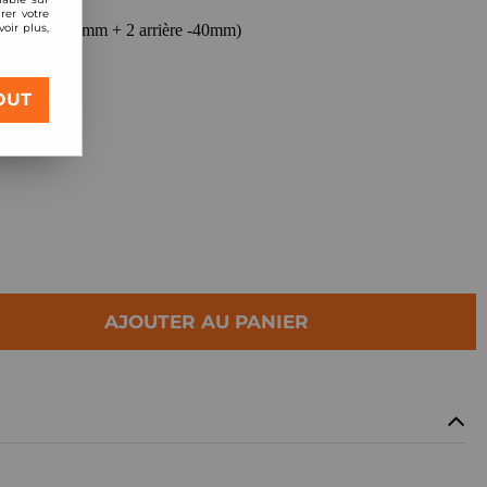
rer votre
oir plus,
t (2 avant -40mm + 2 arrière -40mm)
OUT
AJOUTER AU PANIER