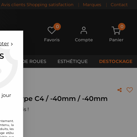
Avis clients Shopping satisfaction
|
Marques
|
Contact
0
0
Favoris
Compte
Panier
pter
S
CALES DE ROUES
ESTHÉTIQUE
DESTOCKAGE
 jour
di 100 type C4 / -40mm / -40mm
 votre avis !
entement.
ntenu, la
uits, les
age et/ou
lable sur