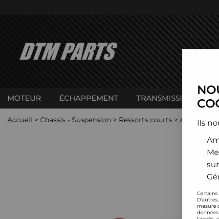
NOU
MOTEUR
ÉCHAPPEMENT
TRANSMISSION
C
COO
Accueil
>
Chassis - Suspension
>
Ressorts courts
>
Audi
>
100
Ils no
Amé
Me
sur
Gér
Certains
D'autres
mesure d
données 
l'accès 