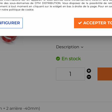
Réf. :
EVOAU031F
le des sous-domaines de DTM DISTRIBUTION. Vous disposez de la possibilité de reti
ment à tout moment en cliquant sur le widget en bas à droite de la page. Pour en sav
4 ressorts courts pour rabaissemen
r notre politique de cookie.
Compatible:
NFIGURER
ACCEPTER T
Audi 100 type C4
année 1990-1994
Description
En stock
m + 2 arrière -40mm)