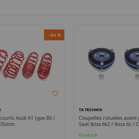
- 64 €
X
TA TECHNIX
courts Audi A1 type 8X /
Coupelles rotulées avant
 -35mm
Seat Ibiza 6k2 / Ibiza 6L /
En stock