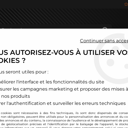
Continuer sans acce
S AUTORISEZ-VOUS À UTILISER VO
HÂSSIS
FREINAGE
HABITACLE
JANTES ALU
KIES ?
>
Ressorts courts Audi 100 type C4 / -40mm / -40mm
us seront utiles pour :
liorer l'interface et les fonctionnalités du site
TA TECHNIX
surer les campagnes marketing et proposer des mises à
Ressorts courts Au
 nos produits
Soyez le premier à donner
er l'authentification et surveiller les erreurs techniques
 cookies sont nécessaires à des fins techniques, ils sont donc dispensés de cons
209
,
00
€
TTC
, non obligatoires, peuvent être utilisés pour la personnalisation des annonces et du co
es annonces et du contenu, la connaissance de l'audience et le développement de prod
de géolocalisation précises et l'identification par le balayage de l'appareil, le stock
aux informations sur un appareil. Si vous donnez votre consentement, celui-ci sera va