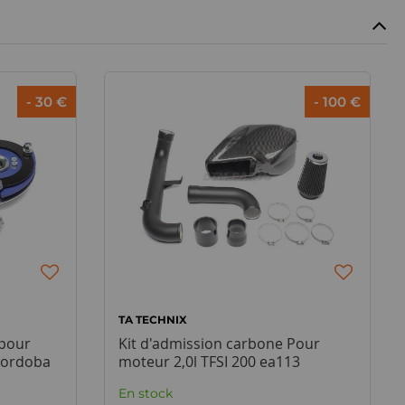
- 30 €
- 100 €
TA TECHNIX
 pour
Kit d'admission carbone Pour
 Cordoba
moteur 2,0l TFSI 200 ea113
En stock