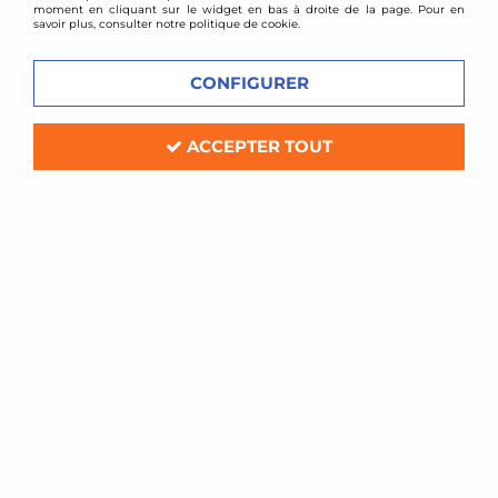
moment en cliquant sur le widget en bas à droite de la page. Pour en
savoir plus, consulter notre politique de cookie.
CONFIGURER
ACCEPTER TOUT
TA TECHNIX
Combinés filetés Audi A3 8P / VW
Golf 5 / Eos (jambe de force 50mm)
Soyez le premier à donner votre avis !
239
,
80
€
TTC
au lieu de
300,00
€
Réf. :
*TAGWVW13/50b