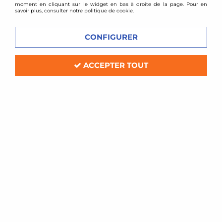
moment en cliquant sur le widget en bas à droite de la page. Pour en
savoir plus, consulter notre politique de cookie.
CONFIGURER
ACCEPTER TOUT
TA TECHNIX
Ressorts courts Ford Focus RS mk3 /
-15mm / -30mm
Soyez le premier à donner votre avis !
170
,
00
€
TTC
au lieu de
219,00
€
Réf. :
EVOFO159F
4 ressorts courts pour rabaissement (2 avant -15mm + 2 arrière -30mm)