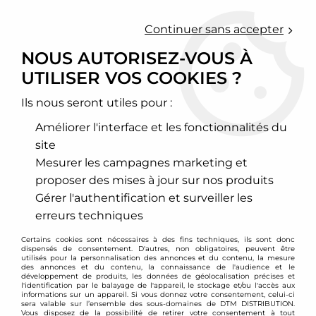
0
Continuer sans accepter
NOUS AUTORISEZ-VOUS À
UTILISER VOS COOKIES ?
Accueil
>
Chassis - Suspension
>
Ressorts courts
>
Ford
>
Focus
>
Ressorts courts Ford Focus RS mk3 / -15mm / -30mm
Ils nous seront utiles pour :
PROMO
-
49
€
Améliorer l'interface et les fonctionnalités du
site
Mesurer les campagnes marketing et
proposer des mises à jour sur nos produits
Gérer l'authentification et surveiller les
erreurs techniques
Certains cookies sont nécessaires à des fins techniques, ils sont donc
dispensés de consentement. D'autres, non obligatoires, peuvent être
utilisés pour la personnalisation des annonces et du contenu, la mesure
des annonces et du contenu, la connaissance de l'audience et le
développement de produits, les données de géolocalisation précises et
l'identification par le balayage de l'appareil, le stockage et/ou l'accès aux
informations sur un appareil. Si vous donnez votre consentement, celui-ci
sera valable sur l’ensemble des sous-domaines de DTM DISTRIBUTION.
Vous disposez de la possibilité de retirer votre consentement à tout