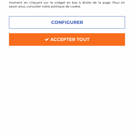
moment en cliquant sur le widget en bas à droite de la page. Pour en
savoir plus, consulter notre politique de cookie.
CONFIGURER
ACCEPTER TOUT
TA TECHNIX
Combinés filetés Audi A4 B5 quattro
Soyez le premier à donner votre avis !
329
,
00
€
TTC
au lieu de
450,50
€
Réf. :
*EVOGWAU02Q
kit combinés filetés