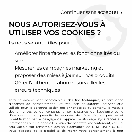
0
Continuer sans accepter
NOUS AUTORISEZ-VOUS À
UTILISER VOS COOKIES ?
Accueil
>
Chassis - Suspension
>
Amortisseurs Combinés filetés
>
Audi
>
A4-S4-RS4
>
A4 / S4 / RS4 type B5
>
Combinés filetés
Audi A4 B5 quattro
Ils nous seront utiles pour :
Améliorer l'interface et les fonctionnalités du
PROMO
-
121,50
€
site
Mesurer les campagnes marketing et
proposer des mises à jour sur nos produits
Gérer l'authentification et surveiller les
erreurs techniques
Certains cookies sont nécessaires à des fins techniques, ils sont donc
dispensés de consentement. D'autres, non obligatoires, peuvent être
utilisés pour la personnalisation des annonces et du contenu, la mesure
des annonces et du contenu, la connaissance de l'audience et le
développement de produits, les données de géolocalisation précises et
l'identification par le balayage de l'appareil, le stockage et/ou l'accès aux
informations sur un appareil. Si vous donnez votre consentement, celui-ci
sera valable sur l’ensemble des sous-domaines de DTM DISTRIBUTION.
Vous disposez de la possibilité de retirer votre consentement à tout