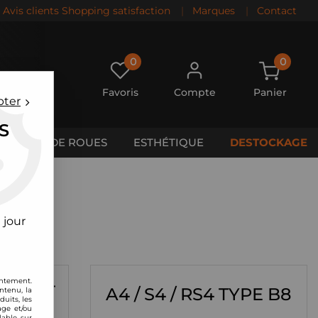
Avis clients Shopping satisfaction
|
Marques
|
Contact
0
0
Favoris
Compte
Panier
pter
S
CALES DE ROUES
ESTHÉTIQUE
DESTOCKAGE
 jour
YPE B6-
entement.
A4 / S4 / RS4 TYPE B8
ntenu, la
uits, les
age et/ou
lable sur