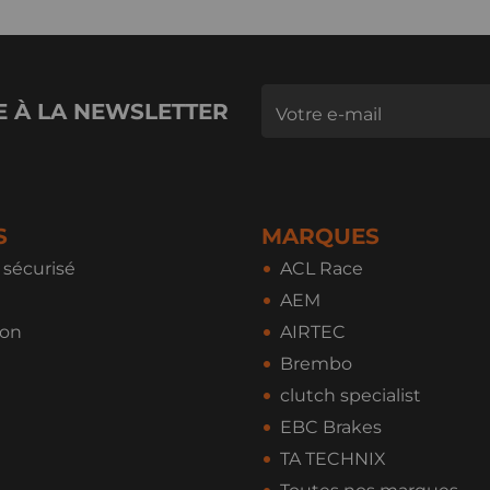
E À LA NEWSLETTER
S
MARQUES
sécurisé
ACL Race
AEM
ion
AIRTEC
Brembo
clutch specialist
EBC Brakes
TA TECHNIX