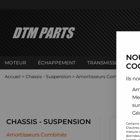
NOU
MOTEUR
ÉCHAPPEMENT
TRANSMISSION
C
COO
Accueil
>
Chassis - Suspension
>
Amortisseurs Combinés filet
Ils no
Amé
Me
sur
Gér
CHASSIS - SUSPENSION
Certains
A4 / 
D'autres
mesure d
Amortisseurs Combinés
données 
l'accès 