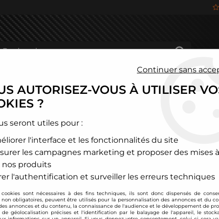
Continuer sans acce
S AUTORISEZ-VOUS À UTILISER VO
HÂSSIS
FREINAGE
HABITACLE
JANTES ALU
KIES ?
és
>
Audi
>
A4-S4-RS4
us seront utiles pour :
liorer l'interface et les fonctionnalités du site
A4 / S4 / RS4
surer les campagnes marketing et proposer des mises à
 nos produits
er l'authentification et surveiller les erreurs techniques
A4 / S4 / RS4 T
 cookies sont nécessaires à des fins techniques, ils sont donc dispensés de cons
S4 / RS4 TYPE B5
, non obligatoires, peuvent être utilisés pour la personnalisation des annonces et du co
B7
es annonces et du contenu, la connaissance de l'audience et le développement de prod
de géolocalisation précises et l'identification par le balayage de l'appareil, le stock
aux informations sur un appareil. Si vous donnez votre consentement, celui-ci sera va