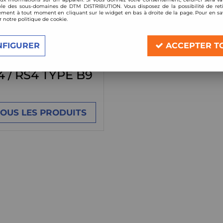
le des sous-domaines de DTM DISTRIBUTION. Vous disposez de la possibilité de reti
ment à tout moment en cliquant sur le widget en bas à droite de la page. Pour en sav
TOUS LES PRODUITS
r notre politique de cookie.
VOIR TOUS LES PR
NFIGURER
ACCEPTER T
S4 / RS4 TYPE B9
TOUS LES PRODUITS