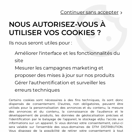
0
Continuer sans accepter
NOUS AUTORISEZ-VOUS À
UTILISER VOS COOKIES ?
Accueil
>
Chassis - Suspension
>
Amortisseurs Combinés filetés
>
BMW
>
X1
>
Combinés filetés BC Racing - BMW X1 E84
Ils nous seront utiles pour :
Améliorer l'interface et les fonctionnalités du
site
Mesurer les campagnes marketing et
proposer des mises à jour sur nos produits
Gérer l'authentification et surveiller les
erreurs techniques
Certains cookies sont nécessaires à des fins techniques, ils sont donc
dispensés de consentement. D'autres, non obligatoires, peuvent être
utilisés pour la personnalisation des annonces et du contenu, la mesure
des annonces et du contenu, la connaissance de l'audience et le
développement de produits, les données de géolocalisation précises et
l'identification par le balayage de l'appareil, le stockage et/ou l'accès aux
informations sur un appareil. Si vous donnez votre consentement, celui-ci
sera valable sur l’ensemble des sous-domaines de DTM DISTRIBUTION.
Vous disposez de la possibilité de retirer votre consentement à tout