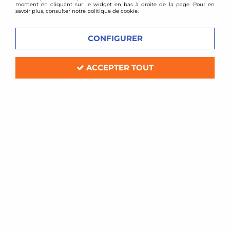
moment en cliquant sur le widget en bas à droite de la page. Pour en
savoir plus, consulter notre politique de cookie.
CONFIGURER
ACCEPTER TOUT
BC Racing
Combinés filetés BC Racing - BMW X1
E84
Soyez le premier à donner votre avis !
1258
,
00
€
TTC
Réf. :
I-72-BR-RA
kit amortisseurs combinés filetés BC Racing
Compatible: