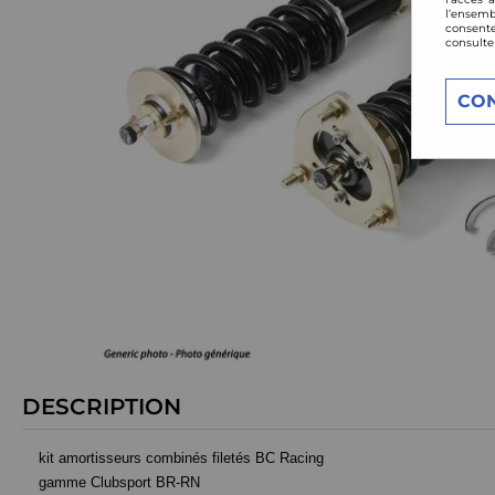
l’ensemb
consente
consulte
CO
DESCRIPTION
kit amortisseurs combinés filetés BC Racing
gamme Clubsport BR-RN