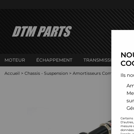
NOU
MOTEUR
ÉCHAPPEMENT
TRANSMISSION
C
COO
Accueil
>
Chassis - Suspension
>
Amortisseurs Combinés filet
Ils no
Amé
Me
sur
Gér
Certains
D'autres
mesure d
données 
l'accès 