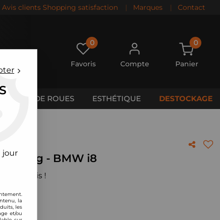
Avis clients Shopping satisfaction
|
Marques
|
Contact
0
0
Favoris
Compte
Panier
pter
S
CALES DE ROUES
ESTHÉTIQUE
DESTOCKAGE
 jour
C Racing - BMW i8
 votre avis !
entement.
ntenu, la
uits, les
age et/ou
lable sur