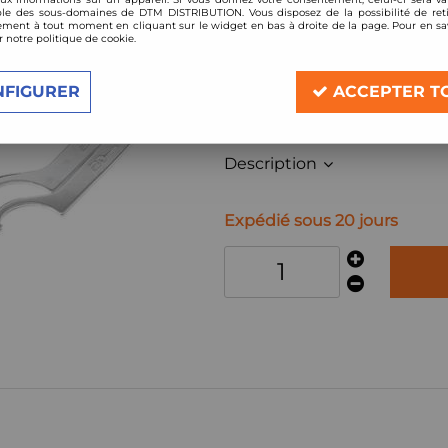
Réf. :
BR-RN-I-94
le des sous-domaines de DTM DISTRIBUTION. Vous disposez de la possibilité de reti
ment à tout moment en cliquant sur le widget en bas à droite de la page. Pour en sav
kit amortisseurs combinés filetés BC
r notre politique de cookie.
gamme Clubsport BR-RN
Compatible:
NFIGURER
ACCEPTER T
BMW i8
année à partir de 2014
Description
Expédié sous 20 jours