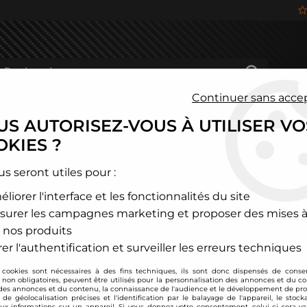
Continuer sans acce
S AUTORISEZ-VOUS À UTILISER VO
HÂSSIS
FREINAGE
HABITACLE
JANTES ALU
KIES ?
és
>
BMW
>
i8
>
Combinés filetés BC Racing - BMW i8
us seront utiles pour :
liorer l'interface et les fonctionnalités du site
BC Racing
surer les campagnes marketing et proposer des mises à
Combinés filetés B
 nos produits
Soyez le premier à donner
er l'authentification et surveiller les erreurs techniques
 cookies sont nécessaires à des fins techniques, ils sont donc dispensés de cons
1858
,
00
€
TTC
, non obligatoires, peuvent être utilisés pour la personnalisation des annonces et du co
es annonces et du contenu, la connaissance de l'audience et le développement de prod
de géolocalisation précises et l'identification par le balayage de l'appareil, le stock
aux informations sur un appareil. Si vous donnez votre consentement, celui-ci sera va