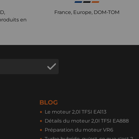
D,
France, Europe, DOM-TOM
produits en
BLOG
Le moteur 2,0l TFSI EA113
Détails du moteur 2,0l TFSI EA888
Préparation du moteur VR6
Turbo hybride, qu'est-ce que c'est ?