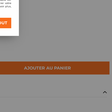
rer votre
oir plus,
 Racing
OUT
AJOUTER AU PANIER