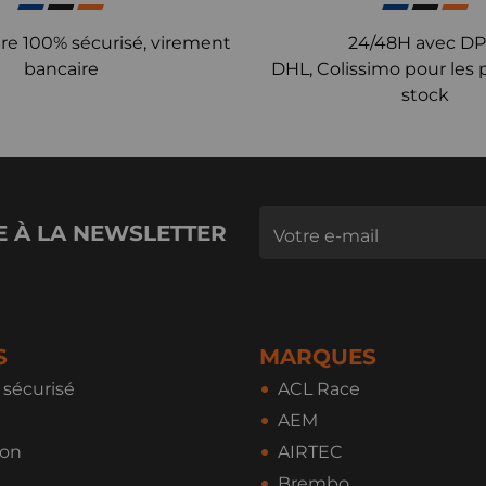
re 100% sécurisé, virement
24/48H avec DP
bancaire
DHL, Colissimo pour les 
stock
E À LA NEWSLETTER
S
MARQUES
sécurisé
ACL Race
AEM
ion
AIRTEC
Brembo