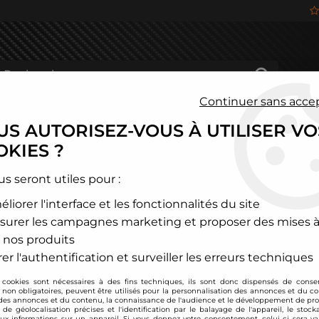
Continuer sans acce
S AUTORISEZ-VOUS À UTILISER VO
HÂSSIS
FREINAGE
HABITACLE
JANTES ALU
KIES ?
és
>
Mitsubishi
>
Colt
>
Combinés filetés BC Racing - Mitsubishi 
us seront utiles pour :
liorer l'interface et les fonctionnalités du site
BC Racing
surer les campagnes marketing et proposer des mises à
Combinés filetés BC
 nos produits
Soyez le premier à donner
er l'authentification et surveiller les erreurs techniques
 cookies sont nécessaires à des fins techniques, ils sont donc dispensés de cons
1258
,
00
€
TTC
, non obligatoires, peuvent être utilisés pour la personnalisation des annonces et du co
es annonces et du contenu, la connaissance de l'audience et le développement de prod
de géolocalisation précises et l'identification par le balayage de l'appareil, le stock
aux informations sur un appareil. Si vous donnez votre consentement, celui-ci sera va