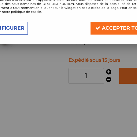
Réf. :
B-02-BR-RA
le des sous-domaines de DTM DISTRIBUTION. Vous disposez de la possibilité de reti
ment à tout moment en cliquant sur le widget en bas à droite de la page. Pour en sav
kit amortisseurs combinés filetés BC
r notre politique de cookie.
Compatible:
Mitsubishi Colt
NFIGURER
ACCEPTER T
année 1996-2001
Description
Expédié sous 15 jours