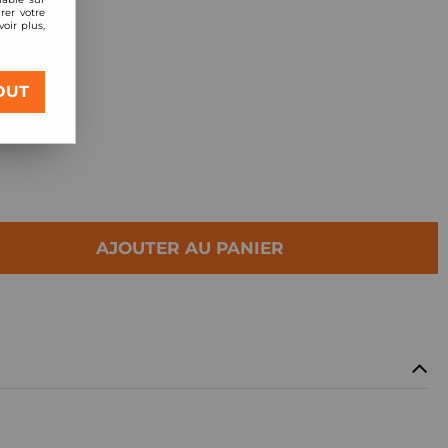
rer votre
oir plus,
 Racing
OUT
AJOUTER AU PANIER