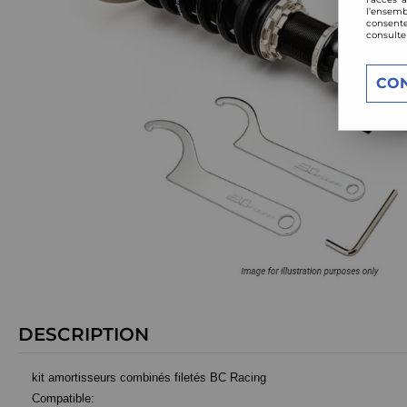
l’ensemb
consente
consulte
CO
DESCRIPTION
kit amortisseurs combinés filetés BC Racing
Compatible: