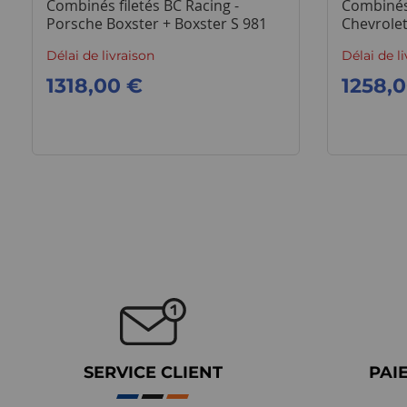
Combinés filetés BC Racing -
Combinés 
Porsche Boxster + Boxster S 981
Chevrole
(2012-2016)
Délai de livraison
Délai de l
1318,00 €
1258,
SERVICE CLIENT
PAI