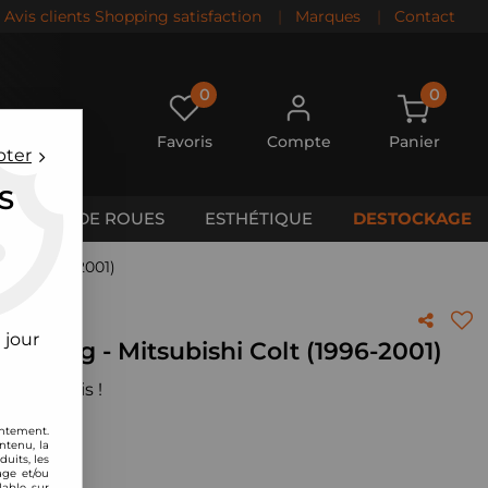
Avis clients Shopping satisfaction
|
Marques
|
Contact
0
0
Favoris
Compte
Panier
pter
S
CALES DE ROUES
ESTHÉTIQUE
DESTOCKAGE
Colt (1996-2001)
 jour
 Racing - Mitsubishi Colt (1996-2001)
 votre avis !
entement.
ntenu, la
uits, les
age et/ou
lable sur