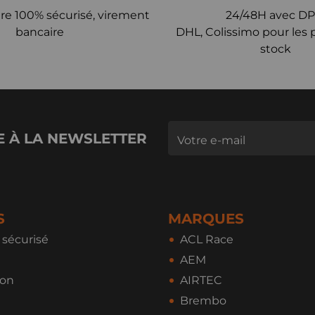
re 100% sécurisé, virement
24/48H avec DP
bancaire
DHL, Colissimo pour les 
stock
E À LA NEWSLETTER
S
MARQUES
sécurisé
ACL Race
AEM
ion
AIRTEC
Brembo