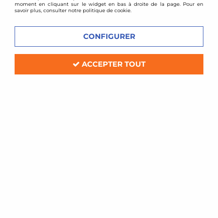
moment en cliquant sur le widget en bas à droite de la page. Pour en
savoir plus, consulter notre politique de cookie.
CONFIGURER
ACCEPTER TOUT
D2 Racing
Combinés filetés D2 Racing - BMW
M5 E28 + M535i
Soyez le premier à donner votre avis !
1049
,
00
€
TTC
au lieu de
1297,00
€
Réf. :
D2STRBMM5E28