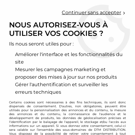
0
Continuer sans accepter
NOUS AUTORISEZ-VOUS À
UTILISER VOS COOKIES ?
Accueil
>
Chassis - Suspension
>
Amortisseurs Combinés filetés
>
BMW
>
Série 5
>
E28
>
Combinés filetés D2 Racing - BMW M5
E28 + M535i
Ils nous seront utiles pour :
Améliorer l'interface et les fonctionnalités du
PROMO
-
248
€
site
Mesurer les campagnes marketing et
proposer des mises à jour sur nos produits
Gérer l'authentification et surveiller les
erreurs techniques
Certains cookies sont nécessaires à des fins techniques, ils sont donc
dispensés de consentement. D'autres, non obligatoires, peuvent être
utilisés pour la personnalisation des annonces et du contenu, la mesure
des annonces et du contenu, la connaissance de l'audience et le
développement de produits, les données de géolocalisation précises et
l'identification par le balayage de l'appareil, le stockage et/ou l'accès aux
informations sur un appareil. Si vous donnez votre consentement, celui-ci
sera valable sur l’ensemble des sous-domaines de DTM DISTRIBUTION.
Vous disposez de la possibilité de retirer votre consentement à tout