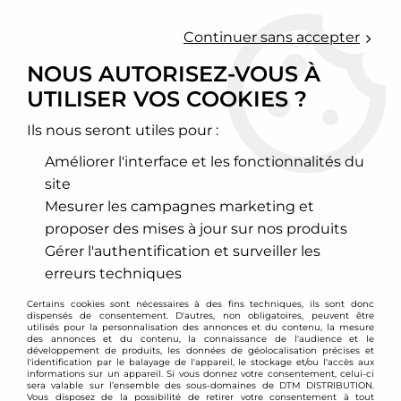
0
Continuer sans accepter
NOUS AUTORISEZ-VOUS À
UTILISER VOS COOKIES ?
Accueil
>
Chassis - Suspension
>
Amortisseurs Combinés filetés
>
BMW
>
Série 6
>
Combinés filetés D2 Racing - BMW M6 E63
Ils nous seront utiles pour :
PROMO
-
339
€
Améliorer l'interface et les fonctionnalités du
site
Mesurer les campagnes marketing et
proposer des mises à jour sur nos produits
Gérer l'authentification et surveiller les
erreurs techniques
Certains cookies sont nécessaires à des fins techniques, ils sont donc
dispensés de consentement. D'autres, non obligatoires, peuvent être
utilisés pour la personnalisation des annonces et du contenu, la mesure
des annonces et du contenu, la connaissance de l'audience et le
développement de produits, les données de géolocalisation précises et
l'identification par le balayage de l'appareil, le stockage et/ou l'accès aux
informations sur un appareil. Si vous donnez votre consentement, celui-ci
sera valable sur l’ensemble des sous-domaines de DTM DISTRIBUTION.
Vous disposez de la possibilité de retirer votre consentement à tout