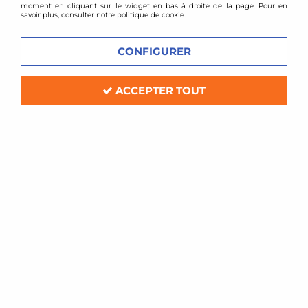
moment en cliquant sur le widget en bas à droite de la page. Pour en
savoir plus, consulter notre politique de cookie.
CONFIGURER
ACCEPTER TOUT
D2 Racing
Combinés filetés D2 Racing - BMW
M6 E63
Soyez le premier à donner votre avis !
1049
,
00
€
TTC
au lieu de
1388,00
€
Réf. :
D2STRBMM6E63
kit amortisseurs combinés filetés D2 Racing Street