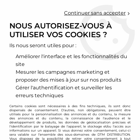
0
Continuer sans accepter
NOUS AUTORISEZ-VOUS À
UTILISER VOS COOKIES ?
Accueil
>
Chassis - Suspension
>
Amortisseurs Combinés filetés
>
Honda
>
CR-Z
>
Combinés filetés D2 Racing - Honda CR-Z
Ils nous seront utiles pour :
PROMO
-
167
€
Améliorer l'interface et les fonctionnalités du
site
Mesurer les campagnes marketing et
proposer des mises à jour sur nos produits
Gérer l'authentification et surveiller les
erreurs techniques
Certains cookies sont nécessaires à des fins techniques, ils sont donc
dispensés de consentement. D'autres, non obligatoires, peuvent être
utilisés pour la personnalisation des annonces et du contenu, la mesure
des annonces et du contenu, la connaissance de l'audience et le
développement de produits, les données de géolocalisation précises et
l'identification par le balayage de l'appareil, le stockage et/ou l'accès aux
informations sur un appareil. Si vous donnez votre consentement, celui-ci
sera valable sur l’ensemble des sous-domaines de DTM DISTRIBUTION.
Vous disposez de la possibilité de retirer votre consentement à tout