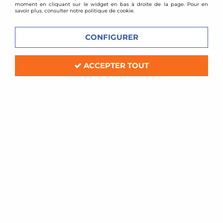
moment en cliquant sur le widget en bas à droite de la page. Pour en
savoir plus, consulter notre politique de cookie.
CONFIGURER
ACCEPTER TOUT
D2 Racing
Combinés filetés D2 Racing - Honda
CR-Z
Soyez le premier à donner votre avis !
949
,
00
€
TTC
au lieu de
1116,00
€
Réf. :
D2STRHOCRZ
kit amortisseurs combinés filetés D2 Racing Street