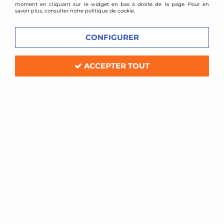
moment en cliquant sur le widget en bas à droite de la page. Pour en
savoir plus, consulter notre politique de cookie.
CONFIGURER
ACCEPTER TOUT
D2 Racing
Combinés filetés D2 Racing - Mazda 5
(2005-2010)
Soyez le premier à donner votre avis !
949
,
00
€
TTC
au lieu de
1116,00
€
Réf. :
D-MA-05
kit amortisseurs combinés filetés D2 Racing Street