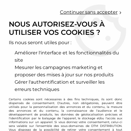
0
Continuer sans accepter
NOUS AUTORISEZ-VOUS À
UTILISER VOS COOKIES ?
Accueil
>
Chassis - Suspension
>
Amortisseurs Combinés filetés
>
Mazda
>
5
>
Combinés filetés D2 Racing - Mazda 5 (2005-2010)
Ils nous seront utiles pour :
PROMO
-
167
€
Améliorer l'interface et les fonctionnalités du
site
Mesurer les campagnes marketing et
proposer des mises à jour sur nos produits
Gérer l'authentification et surveiller les
erreurs techniques
Certains cookies sont nécessaires à des fins techniques, ils sont donc
dispensés de consentement. D'autres, non obligatoires, peuvent être
utilisés pour la personnalisation des annonces et du contenu, la mesure
des annonces et du contenu, la connaissance de l'audience et le
développement de produits, les données de géolocalisation précises et
l'identification par le balayage de l'appareil, le stockage et/ou l'accès aux
informations sur un appareil. Si vous donnez votre consentement, celui-ci
sera valable sur l’ensemble des sous-domaines de DTM DISTRIBUTION.
Vous disposez de la possibilité de retirer votre consentement à tout