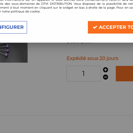
Réf. :
D-MA-34
le des sous-domaines de DTM DISTRIBUTION. Vous disposez de la possibilité de reti
ment à tout moment en cliquant sur le widget en bas à droite de la page. Pour en sav
kit amortisseurs combinés filetés D2 
r notre politique de cookie.
Compatible:
Mazda 3 (type BP)
NFIGURER
ACCEPTER T
année à partir de 2019
Description
Expédié sous 20 jours