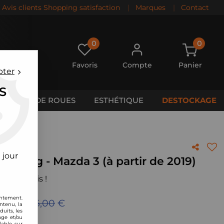
Avis clients Shopping satisfaction
|
Marques
|
Contact
0
0
Favoris
Compte
Panier
pter
S
CALES DE ROUES
ESTHÉTIQUE
DESTOCKAGE
e 2019)
 jour
Racing - Mazda 3 (à partir de 2019)
 votre avis !
entement.
eu de
1116,00
€
ntenu, la
uits, les
age et/ou
lable sur