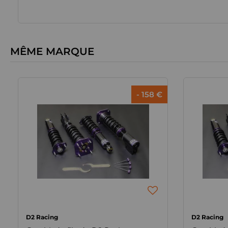
MÊME MARQUE
- 158 €
D2 Racing
D2 Racing