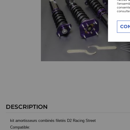
l’ensemb
consente
consulte
CO
DESCRIPTION
kit amortisseurs combinés filetés D2 Racing Street
Compatible: