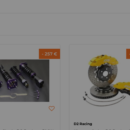
- 257 €
D2 Racing