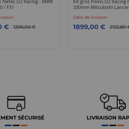
 filetés D2 Racing - BMW
Kit gros freins D2 Racing 
0 / F31
330mm Mitsubishi Lancer
ivraison
Délai de livraison
0 €
1899,00 €
1206,00 €
2122,80 
EMENT SÉCURISÉ
LIVRAISON RA