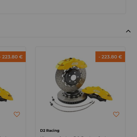
- 223.80 €
- 223.80 €
D2 Racing