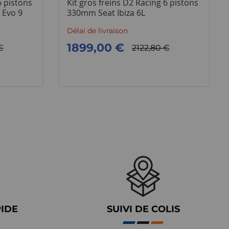
6 pistons
Kit gros freins D2 Racing 6 pistons
 Evo 9
330mm Seat Ibiza 6L
Délai de livraison
1899,00 €
€
2122,80 €
PIDE
SUIVI DE COLIS