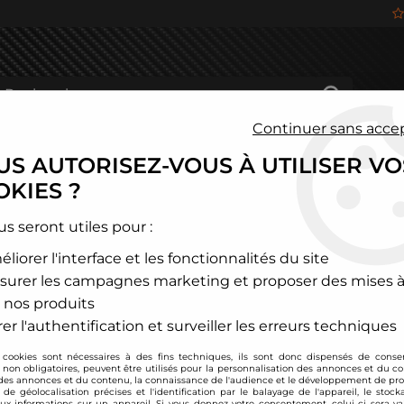
Continuer sans acce
S AUTORISEZ-VOUS À UTILISER VO
HÂSSIS
FREINAGE
HABITACLE
JANTES ALU
KIES ?
és
>
Mazda
>
3
>
Combinés filetés D2 Racing - Mazda 3 (à partir d
us seront utiles pour :
liorer l'interface et les fonctionnalités du site
D2 Racing
surer les campagnes marketing et proposer des mises à
Combinés filetés D2 
 nos produits
Soyez le premier à donner
er l'authentification et surveiller les erreurs techniques
 cookies sont nécessaires à des fins techniques, ils sont donc dispensés de cons
949
,
00
€
TTC
au li
, non obligatoires, peuvent être utilisés pour la personnalisation des annonces et du co
es annonces et du contenu, la connaissance de l'audience et le développement de prod
de géolocalisation précises et l'identification par le balayage de l'appareil, le stock
aux informations sur un appareil. Si vous donnez votre consentement, celui-ci sera va