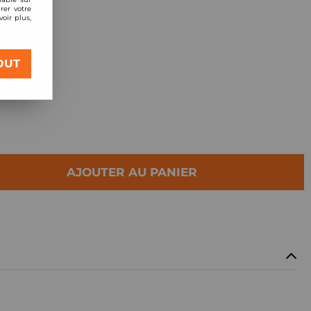
rer votre
oir plus,
Racing Street
OUT
AJOUTER AU PANIER