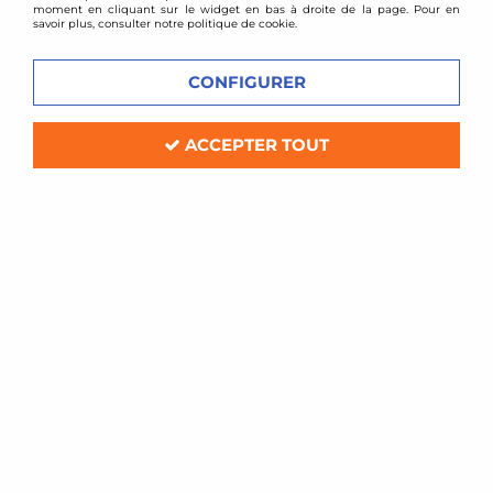
moment en cliquant sur le widget en bas à droite de la page. Pour en
savoir plus, consulter notre politique de cookie.
CONFIGURER
ACCEPTER TOUT
D2 Racing
Combinés filetés D2 Racing - Lancia
Musa
Soyez le premier à donner votre avis !
1049
,
00
€
TTC
au lieu de
1388,00
€
Réf. :
D2STRLANMU
kit amortisseurs combinés filetés D2 Racing Street