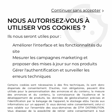
0
Continuer sans accepter
NOUS AUTORISEZ-VOUS À
UTILISER VOS COOKIES ?
Accueil
>
Chassis - Suspension
>
Amortisseurs Combinés filetés
>
Lancia
>
Combinés filetés D2 Racing - Lancia Musa
Ils nous seront utiles pour :
PROMO
-
339
€
Améliorer l'interface et les fonctionnalités du
site
Mesurer les campagnes marketing et
proposer des mises à jour sur nos produits
Gérer l'authentification et surveiller les
erreurs techniques
Certains cookies sont nécessaires à des fins techniques, ils sont donc
dispensés de consentement. D'autres, non obligatoires, peuvent être
utilisés pour la personnalisation des annonces et du contenu, la mesure
des annonces et du contenu, la connaissance de l'audience et le
développement de produits, les données de géolocalisation précises et
l'identification par le balayage de l'appareil, le stockage et/ou l'accès aux
informations sur un appareil. Si vous donnez votre consentement, celui-ci
sera valable sur l’ensemble des sous-domaines de DTM DISTRIBUTION.
Vous disposez de la possibilité de retirer votre consentement à tout