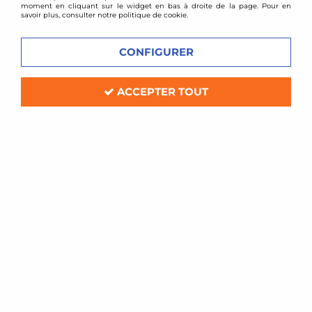
moment en cliquant sur le widget en bas à droite de la page. Pour en
savoir plus, consulter notre politique de cookie.
CONFIGURER
ACCEPTER TOUT
D2 Racing
Combinés filetés D2 Racing - Porsche
Boxster 986
Soyez le premier à donner votre avis !
1519
,
00
€
TTC
au lieu de
1660,00
€
Réf. :
D-PO-05