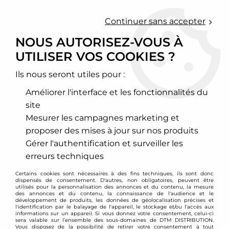
0
Continuer sans accepter
NOUS AUTORISEZ-VOUS À
UTILISER VOS COOKIES ?
Accueil
>
Chassis - Suspension
>
Amortisseurs Combinés filetés
>
Porsche
>
Boxster
>
Combinés filetés D2 Racing - Porsche
Boxster 986
Ils nous seront utiles pour :
Améliorer l'interface et les fonctionnalités du
PROMO
-
141
€
site
Mesurer les campagnes marketing et
proposer des mises à jour sur nos produits
Gérer l'authentification et surveiller les
erreurs techniques
Certains cookies sont nécessaires à des fins techniques, ils sont donc
dispensés de consentement. D'autres, non obligatoires, peuvent être
utilisés pour la personnalisation des annonces et du contenu, la mesure
des annonces et du contenu, la connaissance de l'audience et le
développement de produits, les données de géolocalisation précises et
l'identification par le balayage de l'appareil, le stockage et/ou l'accès aux
informations sur un appareil. Si vous donnez votre consentement, celui-ci
sera valable sur l’ensemble des sous-domaines de DTM DISTRIBUTION.
Vous disposez de la possibilité de retirer votre consentement à tout