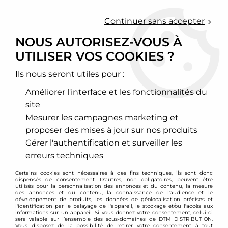
0
Continuer sans accepter
NOUS AUTORISEZ-VOUS À
UTILISER VOS COOKIES ?
Accueil
>
Freinage
>
Disques de frein sport
>
Porsche
>
Boxster / Cayman
>
Disques avant perçés Porsche Boxster (986)
Ils nous seront utiles pour :
Améliorer l'interface et les fonctionnalités du
site
Mesurer les campagnes marketing et
proposer des mises à jour sur nos produits
Gérer l'authentification et surveiller les
erreurs techniques
Certains cookies sont nécessaires à des fins techniques, ils sont donc
dispensés de consentement. D'autres, non obligatoires, peuvent être
utilisés pour la personnalisation des annonces et du contenu, la mesure
des annonces et du contenu, la connaissance de l'audience et le
développement de produits, les données de géolocalisation précises et
l'identification par le balayage de l'appareil, le stockage et/ou l'accès aux
informations sur un appareil. Si vous donnez votre consentement, celui-ci
sera valable sur l’ensemble des sous-domaines de DTM DISTRIBUTION.
Vous disposez de la possibilité de retirer votre consentement à tout