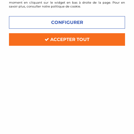
moment en cliquant sur le widget en bas à droite de la page. Pour en
savoir plus, consulter notre politique de cookie.
CONFIGURER
ACCEPTER TOUT
Zimmermann
Disques avant perçés Porsche
Boxster (986)
Soyez le premier à donner votre avis !
235
,
00
€
TTC
Réf. :
NFRS11780x2
Paire de disques de frein avant ventilés et perçés
Zimmermann