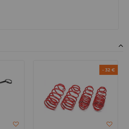
- 32 €