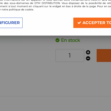
Réf. :
*EVOGWTO04
le des sous-domaines de DTM DISTRIBUTION. Vous disposez de la possibilité de reti
ment à tout moment en cliquant sur le widget en bas à droite de la page. Pour en sav
Combinés filetés
r notre politique de cookie.
Toyota Corolla E12, E12J,E12U,E12
année 2001-2007
NFIGURER
ACCEPTER T
Description
En stock