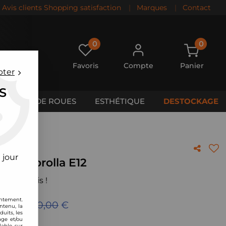
Avis clients Shopping satisfaction
|
Marques
|
Contact
0
0
Favoris
Compte
Panier
pter
S
CALES DE ROUES
ESTHÉTIQUE
DESTOCKAGE
 jour
yota Corolla E12
 votre avis !
entement.
ieu de
500,00
€
ntenu, la
uits, les
age et/ou
lable sur