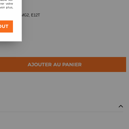
rer votre
oir plus,
U TMG, E12 TMG2, E12T
OUT
AJOUTER AU PANIER