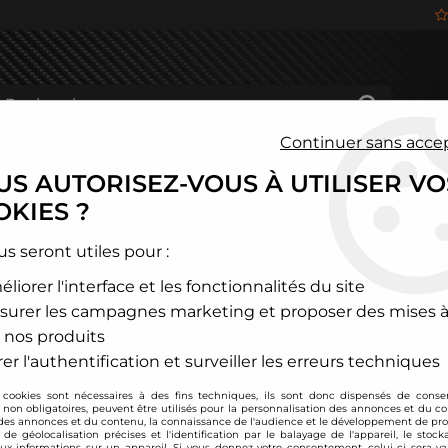
Continuer sans acce
S AUTORISEZ-VOUS À UTILISER VO
HÂSSIS
FREINAGE
HABITACLE
JANTES ALU
KIES ?
és
>
Toyota
>
Corolla
>
Combinés filetés Toyota Corolla E12
us seront utiles pour :
liorer l'interface et les fonctionnalités du site
TA TECHNIX
surer les campagnes marketing et proposer des mises à
Combinés filetés To
 nos produits
Soyez le premier à donner
er l'authentification et surveiller les erreurs techniques
 cookies sont nécessaires à des fins techniques, ils sont donc dispensés de cons
449
,
00
€
TTC
au l
, non obligatoires, peuvent être utilisés pour la personnalisation des annonces et du co
es annonces et du contenu, la connaissance de l'audience et le développement de prod
de géolocalisation précises et l'identification par le balayage de l'appareil, le stock
aux informations sur un appareil. Si vous donnez votre consentement, celui-ci sera va