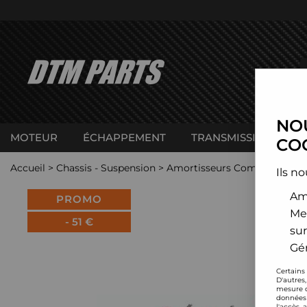
NOU
MOTEUR
ÉCHAPPEMENT
TRANSMISSION
C
COO
Accueil
>
Chassis - Suspension
>
Amortisseurs Combinés filet
Ils no
Amé
PROMO
Me
-
51
€
sur
Gér
Certains
D'autres
mesure d
données 
l'accès 