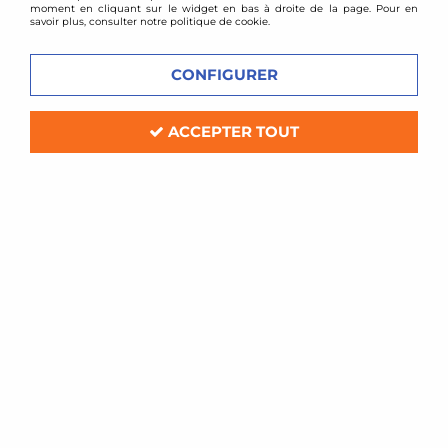
moment en cliquant sur le widget en bas à droite de la page. Pour en
savoir plus, consulter notre politique de cookie.
CONFIGURER
ACCEPTER TOUT
BMC
Filtre à air sport BMC pour Lotus Elise
S2 + Exige
Soyez le premier à donner votre avis !
81
,
60
€
TTC
Réf. :
307/04-
Filtre à air Sport BMC de remplacement (pour boite à air d'origine)
Compatible: