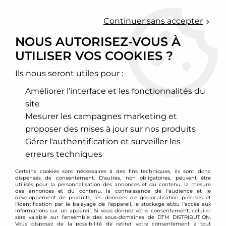
0
Continuer sans accepter
NOUS AUTORISEZ-VOUS À
UTILISER VOS COOKIES ?
Accueil
>
Moteur et turbo
>
Circuit d'air
>
Filtre à air sport
>
Lotus
>
Filtre à air sport BMC pour Lotus Elise S2 + Exige
Ils nous seront utiles pour :
Améliorer l'interface et les fonctionnalités du
site
Mesurer les campagnes marketing et
proposer des mises à jour sur nos produits
Gérer l'authentification et surveiller les
erreurs techniques
Certains cookies sont nécessaires à des fins techniques, ils sont donc
dispensés de consentement. D'autres, non obligatoires, peuvent être
utilisés pour la personnalisation des annonces et du contenu, la mesure
des annonces et du contenu, la connaissance de l'audience et le
développement de produits, les données de géolocalisation précises et
l'identification par le balayage de l'appareil, le stockage et/ou l'accès aux
informations sur un appareil. Si vous donnez votre consentement, celui-ci
sera valable sur l’ensemble des sous-domaines de DTM DISTRIBUTION.
Vous disposez de la possibilité de retirer votre consentement à tout