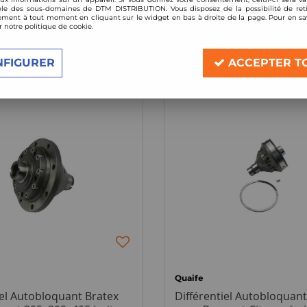
le des sous-domaines de DTM DISTRIBUTION. Vous disposez de la possibilité de reti
ment à tout moment en cliquant sur le widget en bas à droite de la page. Pour en sav
r notre politique de cookie.
3 articles sur
3
NFIGURER
ACCEPTER T
Quaife
iel Autobloquant Bratex
Différentiel Autobloquant