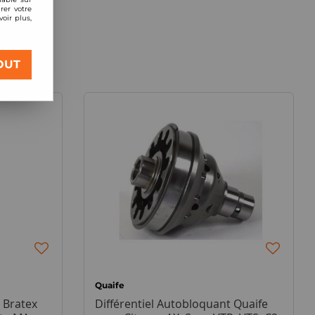
rer votre
oir plus,
OUT
Quaife
 Bratex
Différentiel Autobloquant Quaife