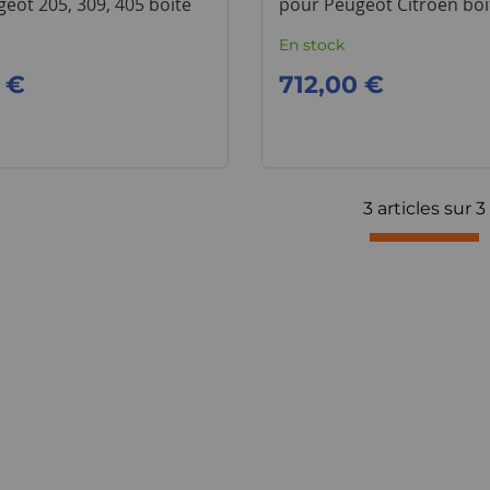
eot 205, 309, 405 boite
pour Peugeot Citroen bo
En stock
 €
712,00 €
3 articles sur
3