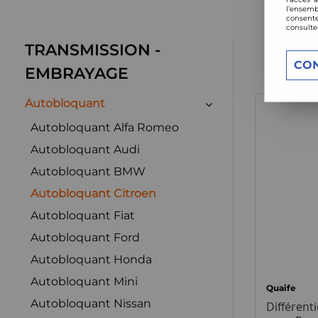
l’ensemb
consente
consulte
TRANSMISSION -
CO
EMBRAYAGE
Autobloquant
Autobloquant Alfa Romeo
Autobloquant Audi
Autobloquant BMW
Autobloquant Citroen
Autobloquant Fiat
Autobloquant Ford
Autobloquant Honda
Autobloquant Mini
Quaife
Autobloquant Nissan
Différent