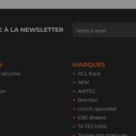
E À LA NEWSLETTER
S
MARQUES
sécurisé
ACL Race
AEM
ion
AIRTEC
Brembo
clutch specialist
EBC Brakes
TA TECHNIX
Toutes nos marques