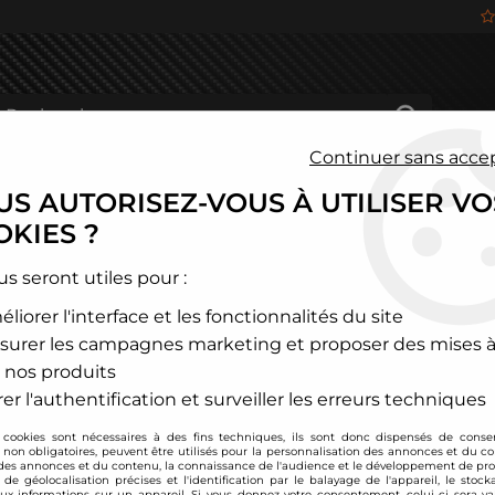
Continuer sans acce
S AUTORISEZ-VOUS À UTILISER VO
HÂSSIS
FREINAGE
HABITACLE
JANTES ALU
KIES ?
oquant Citroen
us seront utiles pour :
liorer l'interface et les fonctionnalités du site
AUTOBLOQUANT CITROEN
surer les campagnes marketing et proposer des mises à
 nos produits
er l'authentification et surveiller les erreurs techniques
 cookies sont nécessaires à des fins techniques, ils sont donc dispensés de cons
, non obligatoires, peuvent être utilisés pour la personnalisation des annonces et du co
es annonces et du contenu, la connaissance de l'audience et le développement de prod
de géolocalisation précises et l'identification par le balayage de l'appareil, le stock
aux informations sur un appareil. Si vous donnez votre consentement, celui-ci sera va