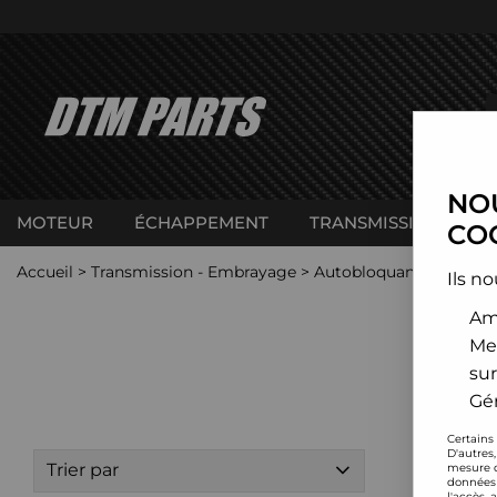
NOU
MOTEUR
ÉCHAPPEMENT
TRANSMISSION
C
COO
Accueil
>
Transmission - Embrayage
>
Autobloquant
>
Autobl
Ils no
Amé
Me
sur
Gér
Certains
D'autres
Trier par
mesure d
données 
l'accès 