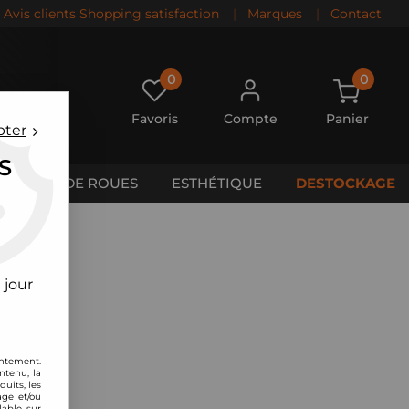
Avis clients Shopping satisfaction
|
Marques
|
Contact
0
0
Favoris
Compte
Panier
pter
S
CALES DE ROUES
ESTHÉTIQUE
DESTOCKAGE
 jour
entement.
ntenu, la
uits, les
age et/ou
lable sur