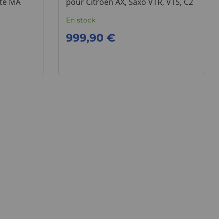
ite MA
pour Citroen AX, Saxo VTR, VTS, C2
En stock
999,90 €