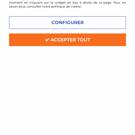
moment en cliquant sur le widget en bas à droite de la page. Pour en
savoir plus, consulter notre politique de cookie.
CONFIGURER
ACCEPTER TOUT
TA TECHNIX
barre anti-rapprochement avant VW
Scirocco
Soyez le premier à donner votre avis !
59
,
00
€
TTC
au lieu de
89,00
€
Réf. :
EVODSVOG5__