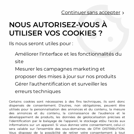
0
Continuer sans accepter
NOUS AUTORISEZ-VOUS À
UTILISER VOS COOKIES ?
Accueil
>
Chassis - Suspension
>
Barre anti rapprochement
>
Volkswagen
>
Scirocco
>
barre anti-rapprochement avant VW
Scirocco
Ils nous seront utiles pour :
Améliorer l'interface et les fonctionnalités du
PROMO
-
30
€
site
Mesurer les campagnes marketing et
proposer des mises à jour sur nos produits
Gérer l'authentification et surveiller les
erreurs techniques
Certains cookies sont nécessaires à des fins techniques, ils sont donc
dispensés de consentement. D'autres, non obligatoires, peuvent être
utilisés pour la personnalisation des annonces et du contenu, la mesure
des annonces et du contenu, la connaissance de l'audience et le
développement de produits, les données de géolocalisation précises et
l'identification par le balayage de l'appareil, le stockage et/ou l'accès aux
informations sur un appareil. Si vous donnez votre consentement, celui-ci
sera valable sur l’ensemble des sous-domaines de DTM DISTRIBUTION.
Vous disposez de la possibilité de retirer votre consentement à tout