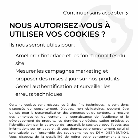
0
Continuer sans accepter
NOUS AUTORISEZ-VOUS À
UTILISER VOS COOKIES ?
Accueil
>
Echappement sport
>
Downpipe inox, Décata et cata sport
>
Volkswagen
>
Scirocco
>
Downpipe inox VW scirocco 2L TFSI 200cv
Ils nous seront utiles pour :
Améliorer l'interface et les fonctionnalités du
PROMO
-
30,83
€
site
Mesurer les campagnes marketing et
proposer des mises à jour sur nos produits
Gérer l'authentification et surveiller les
erreurs techniques
Certains cookies sont nécessaires à des fins techniques, ils sont donc
dispensés de consentement. D'autres, non obligatoires, peuvent être
utilisés pour la personnalisation des annonces et du contenu, la mesure
des annonces et du contenu, la connaissance de l'audience et le
développement de produits, les données de géolocalisation précises et
l'identification par le balayage de l'appareil, le stockage et/ou l'accès aux
informations sur un appareil. Si vous donnez votre consentement, celui-ci
sera valable sur l’ensemble des sous-domaines de DTM DISTRIBUTION.
Vous disposez de la possibilité de retirer votre consentement à tout