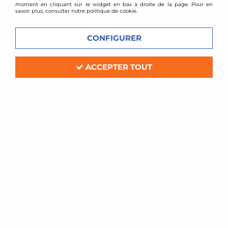
moment en cliquant sur le widget en bas à droite de la page. Pour en
savoir plus, consulter notre politique de cookie.
CONFIGURER
ACCEPTER TOUT
TA TECHNIX
Downpipe inox VW scirocco 2L TFSI
200cv
Soyez le premier à donner votre avis !
219
,
00
€
TTC
au lieu de
249,83
€
Réf. :
06VW003-12822308