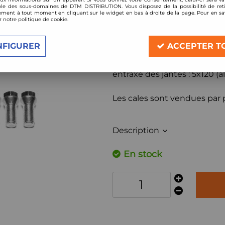
Réf. :
5100-5120-25P
le des sous-domaines de DTM DISTRIBUTION. Vous disposez de la possibilité de reti
Cales de changement d'ent
ment à tout moment en cliquant sur le widget en bas à droite de la page. Pour en sav
r notre politique de cookie.
épaisseur: 25mm par cale
pour passer de 5x100 à 5x12
NFIGURER
ACCEPTER T
entraxe du véhicule: 5x100 (a
entraxe des jantes : 5x120 
Les cales sont vendues par p
Description
En stock