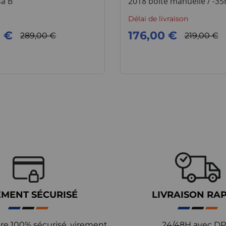
sa B
2018 boite manuelle / -3
-50mm
Délai de livraison
0 €
176,00 €
289,00 €
219,00 €
EMENT SÉCURISÉ
LIVRAISON RA
re 100% sécurisé, virement
24/48H avec DP