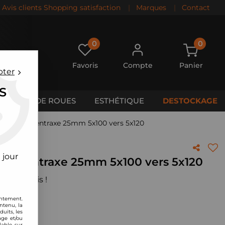
Avis clients Shopping satisfaction
|
Marques
|
Contact
0
0
Favoris
Compte
Panier
pter
S
CALES DE ROUES
ESTHÉTIQUE
DESTOCKAGE
ngement d'entraxe 25mm 5x100 vers 5x120
 jour
t d'entraxe 25mm 5x100 vers 5x120
 votre avis !
entement.
ntenu, la
uits, les
age et/ou
lable sur