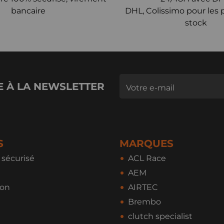
bancaire
DHL, Colissimo pour les 
stock
E À LA NEWSLETTER
S
MARQUES
sécurisé
ACL Race
AEM
ion
AIRTEC
Brembo
clutch specialist