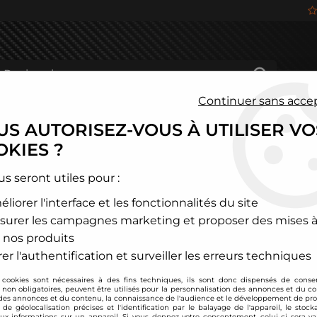
Continuer sans acce
S AUTORISEZ-VOUS À UTILISER VO
HÂSSIS
FREINAGE
HABITACLE
JANTES ALU
KIES ?
>
Cales changement d'entraxe
>
5x100 vers 5x120
>
Cales de cha
us seront utiles pour :
liorer l'interface et les fonctionnalités du site
TA TECHNIX
surer les campagnes marketing et proposer des mises à
Cales de changemen
 nos produits
Soyez le premier à donner
er l'authentification et surveiller les erreurs techniques
 cookies sont nécessaires à des fins techniques, ils sont donc dispensés de cons
139
,
00
€
TTC
, non obligatoires, peuvent être utilisés pour la personnalisation des annonces et du co
es annonces et du contenu, la connaissance de l'audience et le développement de prod
de géolocalisation précises et l'identification par le balayage de l'appareil, le stock
aux informations sur un appareil. Si vous donnez votre consentement, celui-ci sera va