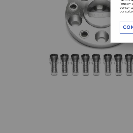
l’ensemb
consente
consulte
CO