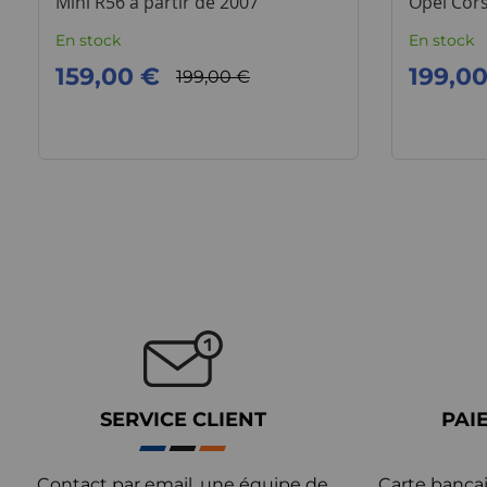
Mini R56 à partir de 2007
Opel Cor
En stock
En stock
159,00 €
199,0
199,00 €
SERVICE CLIENT
PAI
Contact par email, une équipe de
Carte bancai