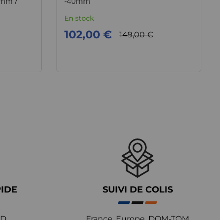
5mm /
-40mm
En stock
102,00 €
149,00 €
PIDE
SUIVI DE COLIS
D,
France, Europe, DOM-TOM