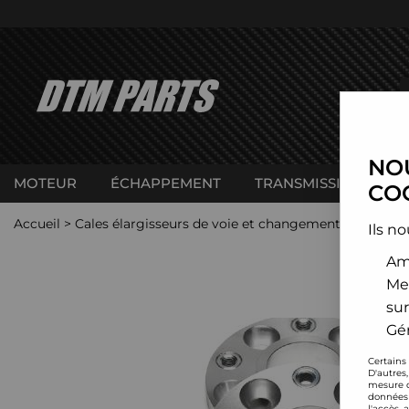
NOU
MOTEUR
ÉCHAPPEMENT
TRANSMISSION
C
COO
Accueil
>
Cales élargisseurs de voie et changement d'entraxe
Ils no
Amé
Me
sur
Gér
Certains
D'autres
mesure d
données 
l'accès 