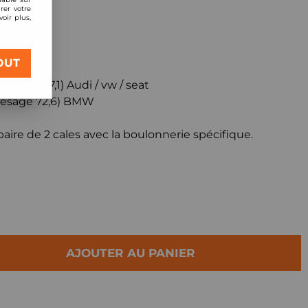
rer votre
raxe
oir plus,
0
OUT
lésage 57,1) Audi / vw / seat
(alésage 72,6) BMW
aire de 2 cales avec la boulonnerie spécifique.
AJOUTER AU PANIER