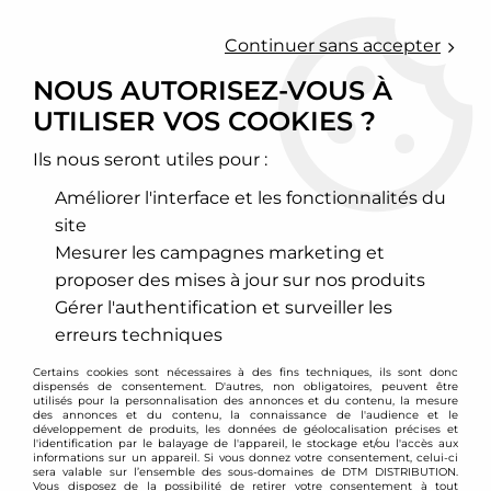
0
Continuer sans accepter
NOUS AUTORISEZ-VOUS À
UTILISER VOS COOKIES ?
Accueil
>
Cales élargisseurs de voie et changement d'entraxe
>
Cales élargisseurs de voie
>
Mercedes
>
Entraxe 5x112 visserie M12
>
Cales élargisseurs de voie pour
Ils nous seront utiles pour :
Mercedes 5x112 épaisseur 20mm
Améliorer l'interface et les fonctionnalités du
site
Mesurer les campagnes marketing et
proposer des mises à jour sur nos produits
Gérer l'authentification et surveiller les
erreurs techniques
Certains cookies sont nécessaires à des fins techniques, ils sont donc
dispensés de consentement. D'autres, non obligatoires, peuvent être
utilisés pour la personnalisation des annonces et du contenu, la mesure
des annonces et du contenu, la connaissance de l'audience et le
développement de produits, les données de géolocalisation précises et
l'identification par le balayage de l'appareil, le stockage et/ou l'accès aux
informations sur un appareil. Si vous donnez votre consentement, celui-ci
sera valable sur l’ensemble des sous-domaines de DTM DISTRIBUTION.
Vous disposez de la possibilité de retirer votre consentement à tout