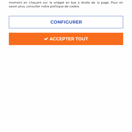
moment en cliquant sur le widget en bas à droite de la page. Pour en
savoir plus, consulter notre politique de cookie.
CONFIGURER
ACCEPTER TOUT
EDV Factory
Cales élargisseurs de voie pour
Mercedes 5x112 épaisseur 20mm
Soyez le premier à donner votre avis !
99
,
60
€
TTC
Réf. :
BSCACES+KA5017x2
Cales élargisseurs de voie pour Mercedes