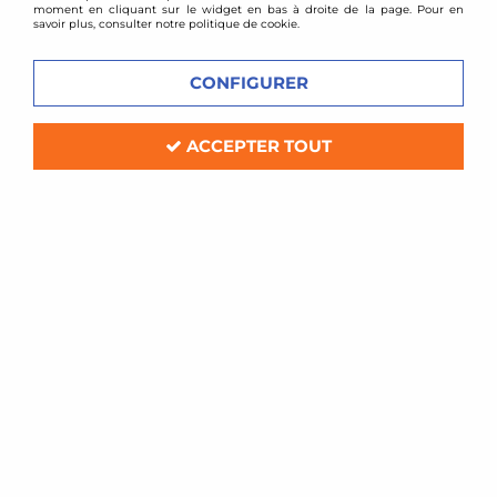
moment en cliquant sur le widget en bas à droite de la page. Pour en
savoir plus, consulter notre politique de cookie.
CONFIGURER
ACCEPTER TOUT
TA TECHNIX
Collecteur fonte pour turbo
Volkswagen 1,8l 16v / 2,0l 16v turbo
Soyez le premier à donner votre avis !
129
,
00
€
TTC
au lieu de
189,00
€
Réf. :
79VW007