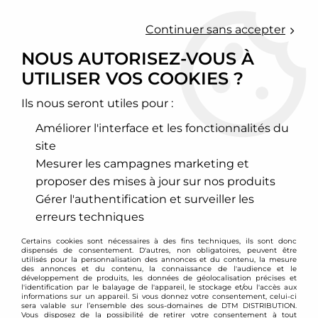
0
Continuer sans accepter
NOUS AUTORISEZ-VOUS À
UTILISER VOS COOKIES ?
Accueil
>
Echappement sport
>
Collecteurs pour turbo
>
Volkswagen
>
Golf
>
Golf 2
>
Collecteur fonte pour turbo
Volkswagen 1,8l 16v / 2,0l 16v turbo
Ils nous seront utiles pour :
Améliorer l'interface et les fonctionnalités du
PROMO
-
60
€
site
Mesurer les campagnes marketing et
proposer des mises à jour sur nos produits
Gérer l'authentification et surveiller les
erreurs techniques
Certains cookies sont nécessaires à des fins techniques, ils sont donc
dispensés de consentement. D'autres, non obligatoires, peuvent être
utilisés pour la personnalisation des annonces et du contenu, la mesure
des annonces et du contenu, la connaissance de l'audience et le
développement de produits, les données de géolocalisation précises et
l'identification par le balayage de l'appareil, le stockage et/ou l'accès aux
informations sur un appareil. Si vous donnez votre consentement, celui-ci
sera valable sur l’ensemble des sous-domaines de DTM DISTRIBUTION.
Vous disposez de la possibilité de retirer votre consentement à tout