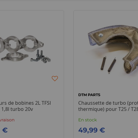
S
DTM PARTS
rs de bobines 2L TFSI
Chaussette de turbo (pro
1,8l turbo 20v
thermique) pour T25 / T2
ivraison
En stock
0 €
49,99 €