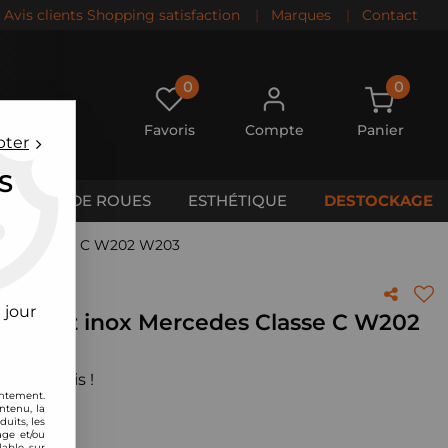
Avis clients Shopping satisfaction
|
Marques
|
Contact
0
0
Favoris
Compte
Panier
pter
S
CALES DE ROUES
ESTHÉTIQUE
DESTOCKAGE
cedes Classe C W202 W203
 jour
pement inox Mercedes Classe C W202
 votre avis !
entement.
ntenu, la
uits, les
age et/ou
lable sur