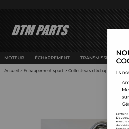
NOU
MOTEUR
ÉCHAPPEMENT
TRANSMISSION
C
COO
Accueil
>
Echappement sport
>
Collecteurs d'échappement in
Ils no
Amé
Me
sur
Gér
Certains
D'autres
mesure d
données 
l'accès 