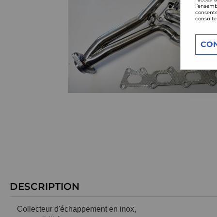
l’ensemb
consente
consulte
CO
DESCRIPTION
Collecteur d'échappement en inox,