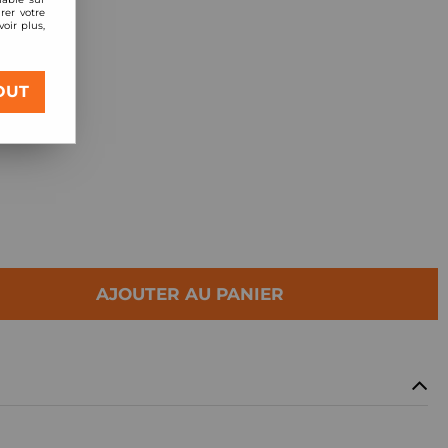
rer votre
oir plus,
en inox,
OUT
03
AJOUTER AU PANIER