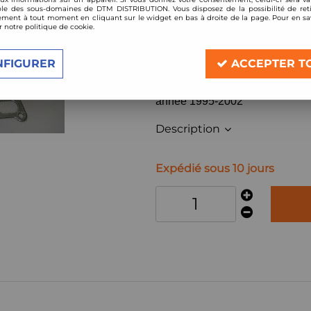
le des sous-domaines de DTM DISTRIBUTION. Vous disposez de la possibilité de reti
Réf. :
FCFäMerc
ment à tout moment en cliquant sur le widget en bas à droite de la page. Pour en sav
r notre politique de cookie.
Collecteur d'échappement 
compatibilité:
NFIGURER
ACCEPTER T
Mercedes Classe C W202 , W2
C220, C230, Kompressor
année 1995-2002
Description
Expédié sous 10 jours