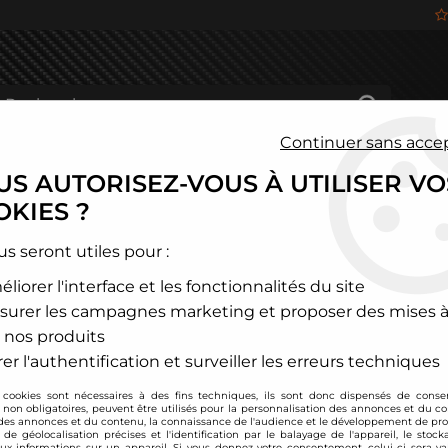
Continuer sans acce
S AUTORISEZ-VOUS À UTILISER VO
HÂSSIS
FREINAGE
HABITACLE
JANTES ALU
KIES ?
ox
>
Mercedes
>
Classe C
>
Collecteur d'échappement inox Mer
us seront utiles pour :
liorer l'interface et les fonctionnalités du site
DTM PARTS
surer les campagnes marketing et proposer des mises à
Collecteur d'échap
 nos produits
W203
er l'authentification et surveiller les erreurs techniques
Soyez le premier à donner
 cookies sont nécessaires à des fins techniques, ils sont donc dispensés de cons
, non obligatoires, peuvent être utilisés pour la personnalisation des annonces et du co
389
,
00
€
TTC
es annonces et du contenu, la connaissance de l'audience et le développement de prod
de géolocalisation précises et l'identification par le balayage de l'appareil, le stock
aux informations sur un appareil. Si vous donnez votre consentement, celui-ci sera va