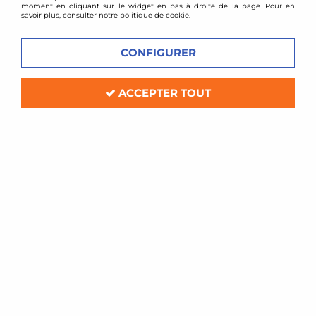
moment en cliquant sur le widget en bas à droite de la page. Pour en
savoir plus, consulter notre politique de cookie.
CONFIGURER
ACCEPTER TOUT
BMC
Filtre à air sport BMC pour Mercedes
Classe C W202
Soyez le premier à donner votre avis !
85
,
20
€
TTC
Réf. :
139/01_
Filtre à air Sport BMC de remplacement (pour boite à air d'origine)