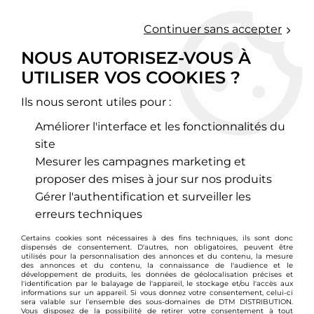
0
Continuer sans accepter
NOUS AUTORISEZ-VOUS À
UTILISER VOS COOKIES ?
Accueil
>
Moteur et turbo
>
Circuit d'air
>
Filtre à air sport
>
Mercedes
>
Classe C
>
Filtre à air sport BMC pour Mercedes
Classe C W202
Ils nous seront utiles pour :
Améliorer l'interface et les fonctionnalités du
site
Mesurer les campagnes marketing et
proposer des mises à jour sur nos produits
Gérer l'authentification et surveiller les
erreurs techniques
Certains cookies sont nécessaires à des fins techniques, ils sont donc
dispensés de consentement. D'autres, non obligatoires, peuvent être
utilisés pour la personnalisation des annonces et du contenu, la mesure
des annonces et du contenu, la connaissance de l'audience et le
développement de produits, les données de géolocalisation précises et
l'identification par le balayage de l'appareil, le stockage et/ou l'accès aux
informations sur un appareil. Si vous donnez votre consentement, celui-ci
sera valable sur l’ensemble des sous-domaines de DTM DISTRIBUTION.
Vous disposez de la possibilité de retirer votre consentement à tout