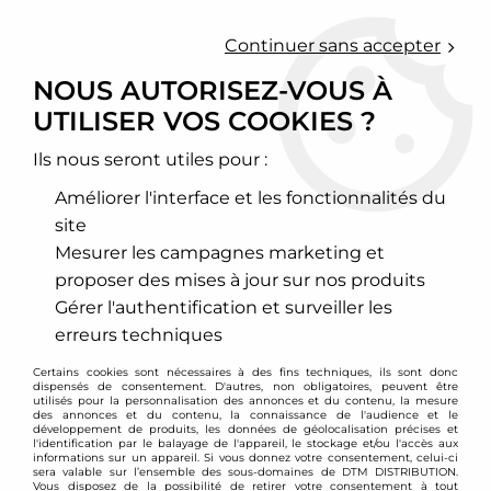
0
Continuer sans accepter
NOUS AUTORISEZ-VOUS À
UTILISER VOS COOKIES ?
Accueil
>
Echappement sport
>
Collecteurs d'échappement inox
>
Opel
>
Vectra
>
Collecteur
d'échappement inox Opel Vectra B
Ils nous seront utiles pour :
Améliorer l'interface et les fonctionnalités du
site
Mesurer les campagnes marketing et
proposer des mises à jour sur nos produits
Gérer l'authentification et surveiller les
erreurs techniques
Certains cookies sont nécessaires à des fins techniques, ils sont donc
dispensés de consentement. D'autres, non obligatoires, peuvent être
utilisés pour la personnalisation des annonces et du contenu, la mesure
des annonces et du contenu, la connaissance de l'audience et le
développement de produits, les données de géolocalisation précises et
l'identification par le balayage de l'appareil, le stockage et/ou l'accès aux
informations sur un appareil. Si vous donnez votre consentement, celui-ci
sera valable sur l’ensemble des sous-domaines de DTM DISTRIBUTION.
Vous disposez de la possibilité de retirer votre consentement à tout