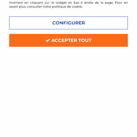
moment en cliquant sur le widget en bas à droite de la page. Pour en
savoir plus, consulter notre politique de cookie.
CONFIGURER
ACCEPTER TOUT
TA TECHNIX
Collecteur d'échappement inox Opel
Vectra B
Soyez le premier à donner votre avis !
249
,
00
€
TTC
Réf. :
EVOFÄVB
Collecteur d'échappement en inox
Compatible: