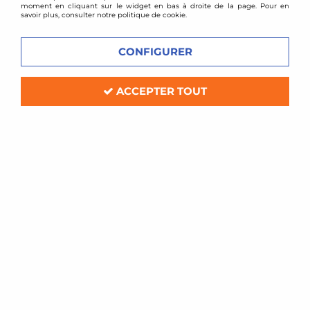
moment en cliquant sur le widget en bas à droite de la page. Pour en
savoir plus, consulter notre politique de cookie.
CONFIGURER
ACCEPTER TOUT
TA TECHNIX
Collecteur d'échappement inox
Honda Civic VTI
Soyez le premier à donner votre avis !
219
,
00
€
TTC
au lieu de
259,00
€
Réf. :
Fä Honda VTI