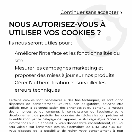
0
Continuer sans accepter
NOUS AUTORISEZ-VOUS À
UTILISER VOS COOKIES ?
Accueil
>
Echappement sport
>
Collecteurs d'échappement inox
>
Honda
>
Civic
>
Collecteur
d'échappement inox Honda Civic VTI
Ils nous seront utiles pour :
Améliorer l'interface et les fonctionnalités du
PROMO
-
40
€
site
Mesurer les campagnes marketing et
proposer des mises à jour sur nos produits
Gérer l'authentification et surveiller les
erreurs techniques
Certains cookies sont nécessaires à des fins techniques, ils sont donc
dispensés de consentement. D'autres, non obligatoires, peuvent être
utilisés pour la personnalisation des annonces et du contenu, la mesure
des annonces et du contenu, la connaissance de l'audience et le
développement de produits, les données de géolocalisation précises et
l'identification par le balayage de l'appareil, le stockage et/ou l'accès aux
informations sur un appareil. Si vous donnez votre consentement, celui-ci
sera valable sur l’ensemble des sous-domaines de DTM DISTRIBUTION.
Vous disposez de la possibilité de retirer votre consentement à tout